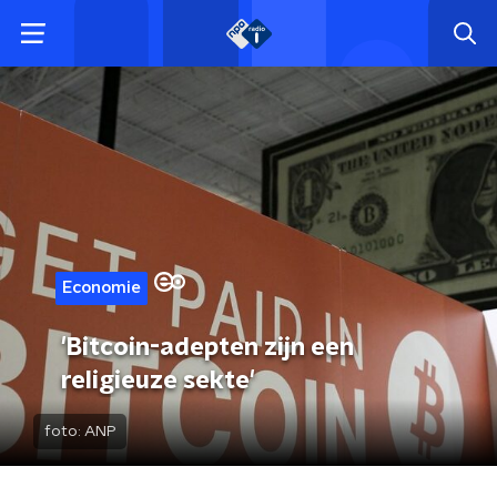
Economie
'Bitcoin-adepten zijn een
religieuze sekte'
foto:
ANP