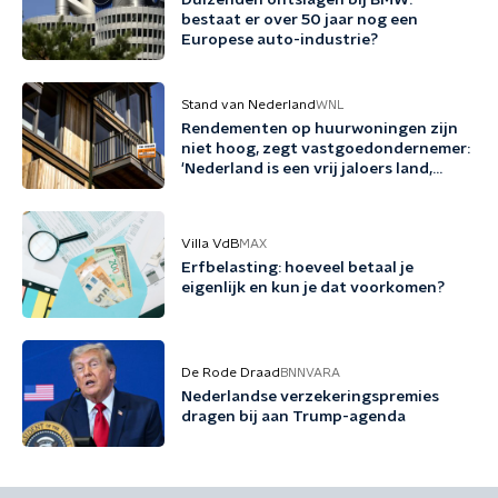
Duizenden ontslagen bij BMW:
bestaat er over 50 jaar nog een
Europese auto-industrie?
Stand van Nederland
WNL
Rendementen op huurwoningen zijn
niet hoog, zegt vastgoedondernemer:
'Nederland is een vrij jaloers land,
zeker richting beleggers'
Villa VdB
MAX
Erfbelasting: hoeveel betaal je
eigenlijk en kun je dat voorkomen?
De Rode Draad
BNNVARA
Nederlandse verzekeringspremies
dragen bij aan Trump-agenda