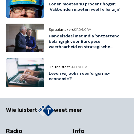
Lonen moeten 10 procent hoger:
'Vakbonden moeten veel feller zijn'
Spraakmakers
KRO-NCRV
Handelsdeal met India 'ontzettend
belangrijk voor Europese
weerbaarheid en strategische
autonomie'
De Taalstaat
KRO-NCRV
Leven wij ook in een 'ergernis-
economie'?
Wie luistert
weet meer
Radio
Info