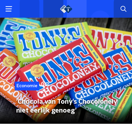
Economie
'Chocola van Tony's Chocolonely
niet eerlijk genoeg'