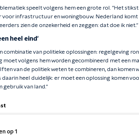
blematiek speelt volgens hem een grote rol. "Het stiks
 voor infrastructuur en woningbouw. Nederland komt m
teerders zien de onzekerheid en zeggen: dat doe ik niet."
en heel eind'
en combinatie van politieke oplossingen: regelgeving ron
ing moet volgens hem worden gecombineerd met een ma
lften van de politiek weten te combineren, dan komen w
daarin heel duidelijk: er moet een oplossing komen voor 
 gebruik van land."
ast
en op 1