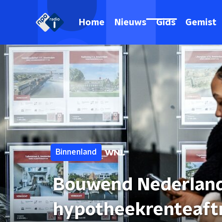
Home
Nieuws
Gids
Gemist
Binnenland
Bouwend Nederland:
hypotheekrenteaftr