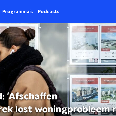
Programma's
Podcasts
 'Afschaffen
ek lost woningprobleem n