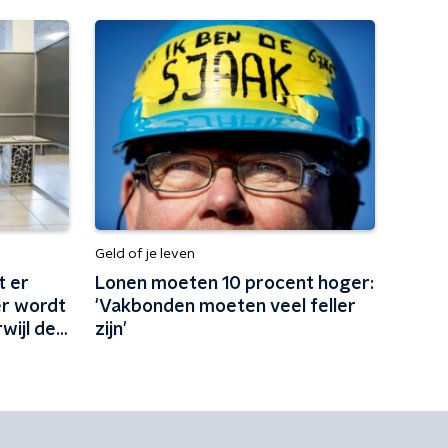
Geld of je leven
t er
Lonen moeten 10 procent hoger:
er wordt
'Vakbonden moeten veel feller
wijl de
zijn'