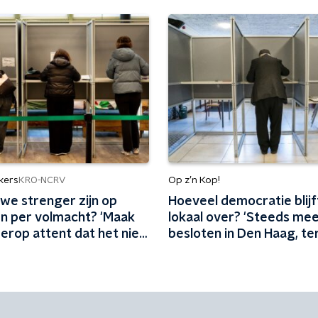
kers
Op z’n Kop!
KRO-NCRV
we strenger zijn op
Hoeveel democratie blijf
 per volmacht? 'Maak
lokaal over? 'Steeds me
erop attent dat het niet
besloten in Den Haag, ter
ale procedure is'
gevolgen lokaal landen'