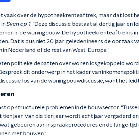
et vaak over de hypotheekrenteaftrek, maar dat lost 
 in
Sven op 1
. "Deze discussie bestaat al dertig jaar en lei
emen in de woningbouw. De hypotheekrenteaftrek is i
en. Dat is dus niet 20 jaar geleden ineens de oorzaak v
en in Nederland of de rest van West-Europa."
eten politieke debatten over wonen losgekoppeld word
Bespreek dit onderwerp in het kader van inkomenspolitie
iscussie los van de woningbouwdiscussie, want het leidt 
deren
aast op structurele problemen in de bouwsector. "Tussen
 tien jaar. Van die tien jaar wordt acht jaar vergaderd e
at gebeuren aan inspraakprocedures en de lange tijd d
nnen met bouwen."