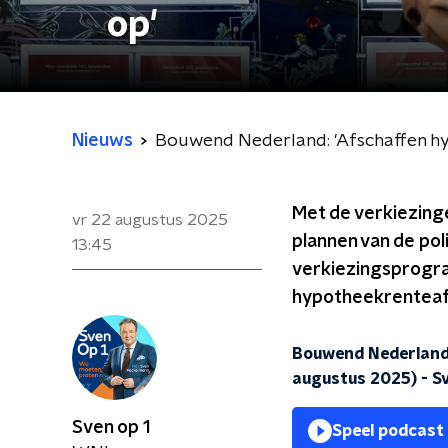
op'
Nieuws
Bouwend Nederland: 'Afschaffen hy
Met de verkiezinge
vr 22 augustus 2025
plannen van de pol
13:45
verkiezingsprogram
hypotheekrenteaftr
Bouwend Nederland:
augustus 2025)
-
S
Sven op 1
Speel podcast