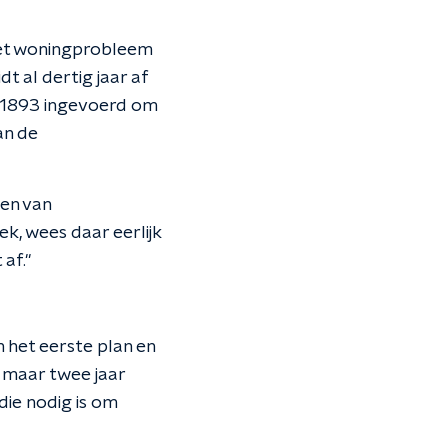
het woningprobleem
dt al dertig jaar af
n 1893 ingevoerd om
an de
en van
k, wees daar eerlijk
af."
 het eerste plan en
n maar twee jaar
ie nodig is om