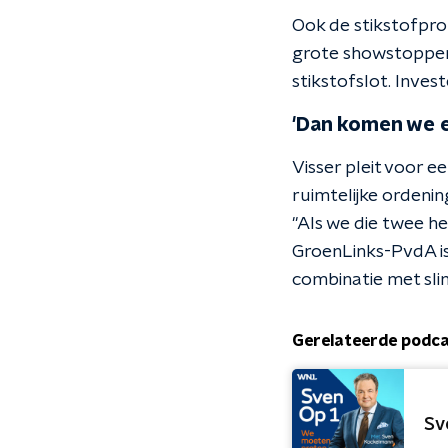
Ook de stikstofpro
grote showstopper
stikstofslot. Inves
'Dan komen we e
Visser pleit voor e
ruimtelijke orden
"Als we die twee he
GroenLinks-PvdA is 
combinatie met slim
Gerelateerde podc
Sv