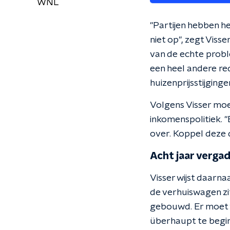
WNL
"Partijen hebben h
niet op", zegt Visser
van de echte probl
een heel andere red
huizenprijsstijging
Volgens Visser mo
inkomenspolitiek. "
over. Koppel deze d
Acht jaar verga
Visser wijst daarn
de verhuiswagen zit
gebouwd. Er moet w
überhaupt te begi