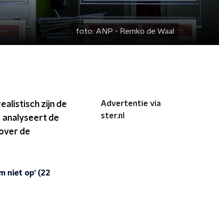
foto:
ANP - Remko de Waal
Advertentie via
alistisch zijn de
ster.nl
, analyseert de
 over de
 niet op' (22