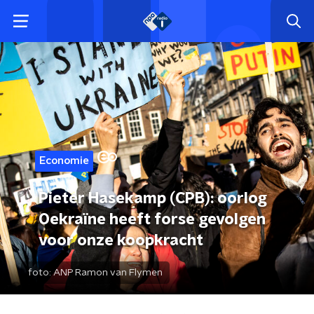
Economie
Pieter Hasekamp (CPB): oorlog
Oekraïne heeft forse gevolgen
voor onze koopkracht
foto:
ANP Ramon van Flymen