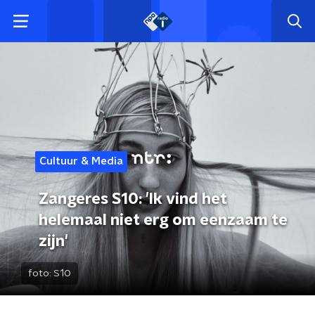
Cultuur & Media
Zangeres S10: 'Ik vind het
helemaal niet erg om eenzaam te
zijn'
foto:
S10