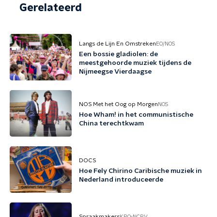
Gerelateerd
Langs de Lijn En Omstreken
EO/NOS
Een bossie gladiolen: de
meestgehoorde muziek tijdens de
Nijmeegse Vierdaagse
NOS Met het Oog op Morgen
NOS
Hoe Wham! in het communistische
China terechtkwam
DOCS
Hoe Fely Chirino Caribische muziek in
Nederland introduceerde
Spraakmakers
KRO-NCRV