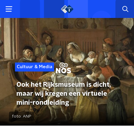
Cultuur & Media
Ook het Rijksmuseum is dicht,
maar wij kregen een virtuele
mini-rondleiding
foto:
ANP