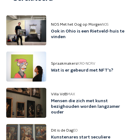
NOS Met het Oog op Morgen
NOS
Ook in Ohio is een Rietveld-huis te
vinden
Spraakmakers
KRO-NCRV
Wat is er gebeurd met NFT's?
Villa VdB
MAX
Mensen die zich met kunst
bezighouden worden langzamer
ouder
Dit is de Dag
EO
Kunstenares start seculiere