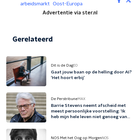
arbeidsmarkt
Oost-Europa
Advertentie via ster.nl
Gerelateerd
Dit is de Dag
EO
Gaat jouw baan op de helling door AI?
'Het hoort erbij'
De Perstribune
MAX
Barrie Stevens neemt afscheid met
meest persoonlijke voorstelling: 'Ik
heb mijn hele leven niet genoeg van
mezelf gehouden'
NOS Met het Oog op Morgen
NOS