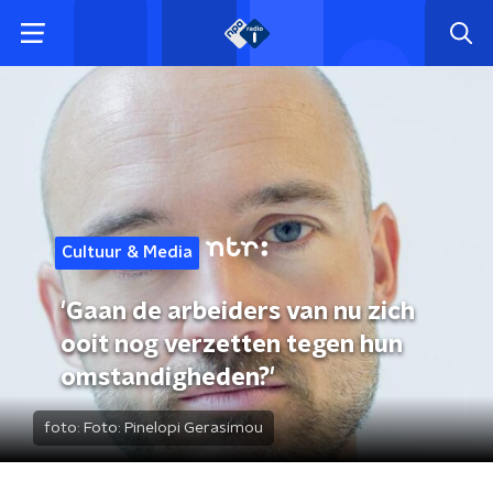
Cultuur & Media
'Gaan de arbeiders van nu zich
ooit nog verzetten tegen hun
omstandigheden?'
foto:
Foto: Pinelopi Gerasimou