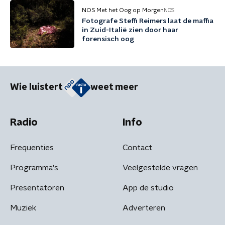
NOS Met het Oog op Morgen
NOS
Fotografe Steffi Reimers laat de maffia
in Zuid-Italië zien door haar
forensisch oog
Wie luistert
weet meer
Radio
Info
Frequenties
Contact
Programma's
Veelgestelde vragen
Presentatoren
App de studio
Muziek
Adverteren