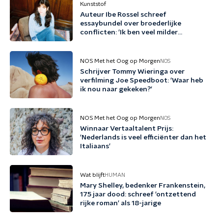
Kunststof
Auteur Ibe Rossel schreef
essaybundel over broederlijke
conflicten: 'Ik ben veel milder
geworden door dit boek'
NOS Met het Oog op Morgen
NOS
Schrijver Tommy Wieringa over
verfilming Joe Speedboot: 'Waar heb
ik nou naar gekeken?'
NOS Met het Oog op Morgen
NOS
Winnaar Vertaaltalent Prijs:
'Nederlands is veel efficiënter dan het
Italiaans'
Wat blijft
HUMAN
Mary Shelley, bedenker Frankenstein,
175 jaar dood: schreef 'ontzettend
rijke roman' als 18-jarige