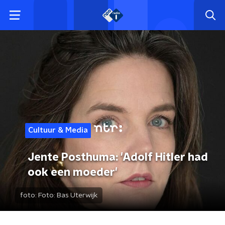
Cultuur & Media
Jente Posthuma: 'Adolf Hitler had
ook een moeder'
foto:
Foto: Bas Uterwijk