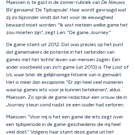
Maessen is te gast in de zomer-rubriek van
De Nieuws
BV
genaamd 'De Tijdcapsule'. Haar wordt gevraagd wat
zij zo bijzonder vindt dat het voor de eeuwigheid
bewaard moet worden. "Ik wist meteen welke game het
zou moeten zijn", zegt Len. "De game
Journey
."
De game stamt uit 2012. Dat was precies op het punt
dat gamemakers de potentie in het verbinden van
games met het 'echte' leven van mensen zagen. Een
ander voorbeeld van zo'n game (uit 2013) is
The Last of
Us
, waar later de gelijknamige hitserie van is gemaakt.
Het is meer dan escapisme: "Er zijn heel veel manieren
waarop games iets voor je kunnen betekenen", aldus
Maessen. Zo sprak de game-redacteur een vrouw die in
Journey
steun vond nadat ze een ouder had verloren.
Maessen: "Voor mij is het een game die iets zegt over
een tijdsperiode in de game-geschiedenis die mij heel
veel doet." Volgens haar stamt deze game uit het