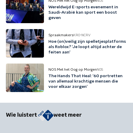
NOS Met het Oog op Morgen
NOS
Wereldwijd E-sports evenement in
Saudi-Arabië kan sport een boost
geven
Spraakmakers
KRO-NCRV
Hoe (on)veilig zijn spelletjesplatforms
als Roblox? 'Je loopt altijd achter de
feiten aan'
NOS Met het Oog op Morgen
NOS
The Hands That Heal: '60 portretten
van allemaal krachtige mensen die
voor elkaar zorgen'
Wie luistert
weet meer