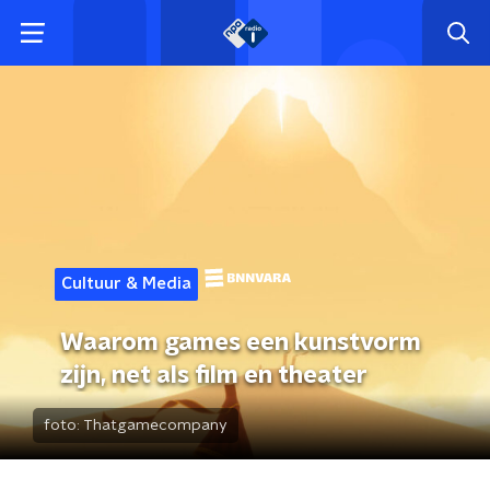
Cultuur & Media
Waarom games een kunstvorm
zijn, net als film en theater
foto:
Thatgamecompany