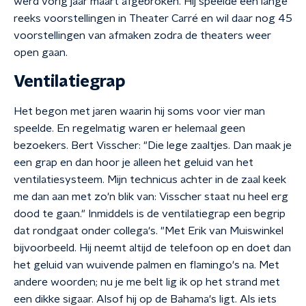
werd vorig jaar maart afgebroken. Hij speelde een lange
reeks voorstellingen in Theater Carré en wil daar nog 45
voorstellingen van afmaken zodra de theaters weer
open gaan.
Ventilatiegrap
Het begon met jaren waarin hij soms voor vier man
speelde. En regelmatig waren er helemaal geen
bezoekers. Bert Visscher: "Die lege zaaltjes. Dan maak je
een grap en dan hoor je alleen het geluid van het
ventilatiesysteem. Mijn technicus achter in de zaal keek
me dan aan met zo'n blik van: Visscher staat nu heel erg
dood te gaan." Inmiddels is de ventilatiegrap een begrip
dat rondgaat onder collega's. "Met Erik van Muiswinkel
bijvoorbeeld. Hij neemt altijd de telefoon op en doet dan
het geluid van wuivende palmen en flamingo's na. Met
andere woorden; nu je me belt lig ik op het strand met
een dikke sigaar. Alsof hij op de Bahama's ligt. Als iets