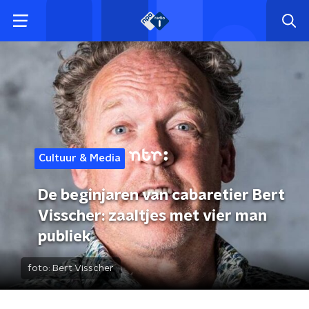
Cultuur & Media
De beginjaren van cabaretier Bert
Visscher: zaaltjes met vier man
publiek
foto:
Bert Visscher