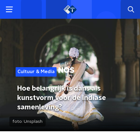
Cultuur & Media
Hoe belangrijk is dans als
kunstvorm voor de Indiase
samenleving?
foto:
Unsplash