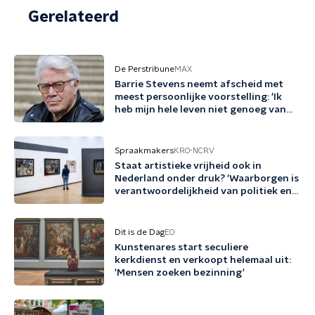
Gerelateerd
De Perstribune
MAX
Barrie Stevens neemt afscheid met
meest persoonlijke voorstelling: 'Ik
heb mijn hele leven niet genoeg van
mezelf gehouden'
Spraakmakers
KRO-NCRV
Staat artistieke vrijheid ook in
Nederland onder druk? 'Waarborgen is
verantwoordelijkheid van politiek en
cultuursector'
Dit is de Dag
EO
Kunstenares start seculiere
kerkdienst en verkoopt helemaal uit:
'Mensen zoeken bezinning'