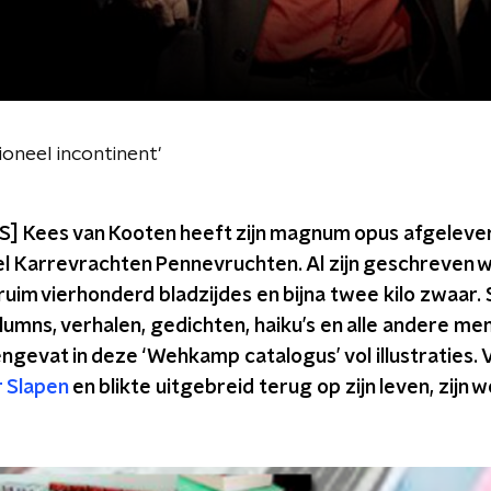
ioneel incontinent'
] Kees van Kooten heeft zijn magnum opus afgeleve
el Karrevrachten Pennevruchten. Al zijn geschreven w
 ruim vierhonderd bladzijdes en bijna twee kilo zwaar
lumns, verhalen, gedichten, haiku’s en alle andere mem
gevat in deze ‘Wehkamp catalogus’ vol illustraties.
 Slapen
en blikte uitgebreid terug op zijn leven, zijn w