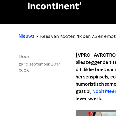
incontinent'
Nieuws
Kees van Kooten: 'Ik ben 75 en emot
[VPRO - AVROTROS
Door:
alleszeggende tit
za 16 september 2017
dit dikke boek van
13:03
hersenspinsels, co
humoristisch samen
gast bij
Nooit Meer
levenswerk.