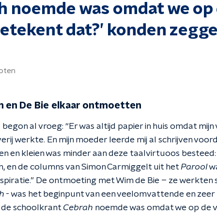
h noemde was omdat we op 
betekent dat?’ konden zegge
oten
n en De Bie elkaar ontmoetten
l begon al vroeg: “Er was altijd papier in huis omdat mijn 
erij werkte. En mijn moeder leerde mij al schrijven voord
en en kleien was minder aan deze taalvirtuoos besteed: 
en, en de columns van Simon Carmiggelt uit het
Parool
wa
nspiratie.” De ontmoeting met Wim de Bie – ze werkten
ah
- was het beginpunt van een veelomvattende en zeer ri
 de schoolkrant
Cebrah
noemde was omdat we op de v