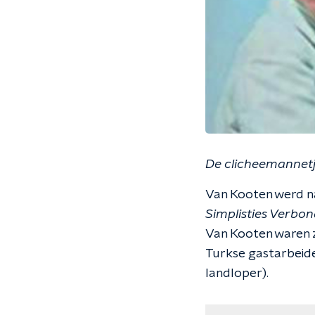
De clicheemannetj
Van Kooten werd na
Simplisties Verbo
Van Kooten waren zi
Turkse gastarbeide
landloper).