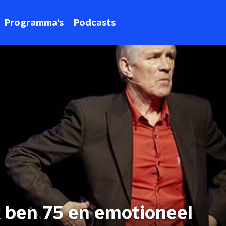
Programma's
Podcasts
k ben 75 en emotioneel