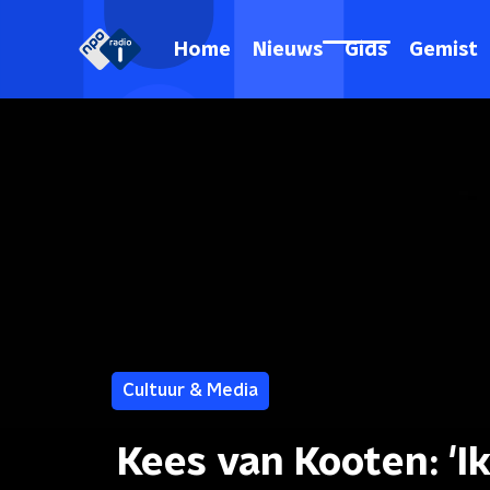
Home
Nieuws
Gids
Gemist
Cultuur & Media
Kees van Kooten: 'I