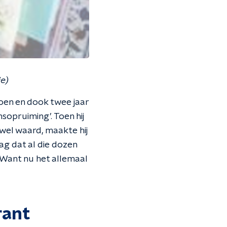
e)
 doen en dook twee jaar
nsopruiming’. Toen hij
wel waard, maakte hij
ag dat al die dozen
 Want nu het allemaal
rant