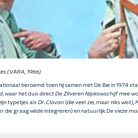
es (VARA, 1966)
tionaal beroemd toen hij samen met De Bie in 1974 st
nd
, waar het duo direct
De Zilveren Nipkowschijf
mee won
jn typetjes als
Dr. Clavan
(die veel zei, maar niks wist),
r die graag wilde integreren) en natuurlijk
De vieze ma