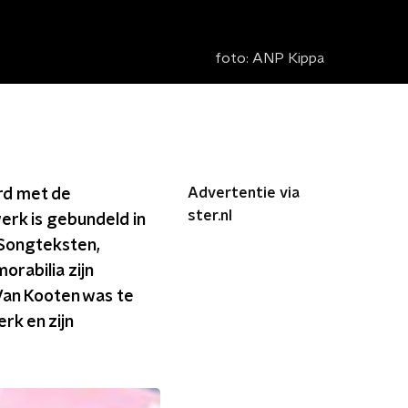
foto:
ANP Kippa
Advertentie via
rd met de
ster.nl
erk is gebundeld in
. Songteksten,
orabilia zijn
 Van Kooten was te
erk en zijn