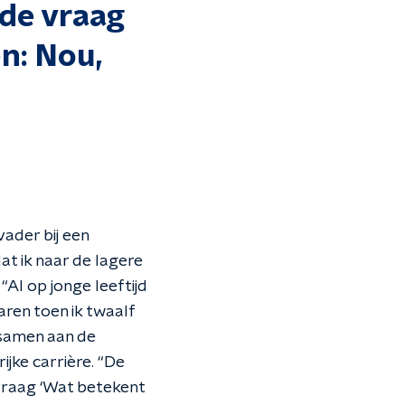
de vraag
n: Nou,
vader bij een
at ik naar de lagere
“Al op jonge leeftijd
ren toen ik twaalf
 samen aan de
jke carrière. “De
raag ‘Wat betekent