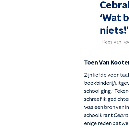
Cebra
‘Wat 
niets!'
Kees van Ko
Toen Van Koote
Zijn liefde voor taa
boekbinderij/uitgev
school ging.” Teken
schreef ik gedicht
was een bron van i
schoolkrant
Cebr
enige reden dat we