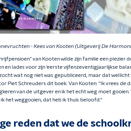
nevruchten - Kees van Kooten (Uitgeverij De Harmoni
hrijfpensioen" van Kooten wilde zijn familie een plezier
n en lades voor zijn ‘eerste vijfenzeventigjaarlijkse bala
ocht wat nog niet was gepubliceerd, maar dat wellicht 
or Piet Schreuders dit boek. Van Kooten: “Ik vrees de d
gkeren van de uitgever en ik het echt weg moet gooien.
ik het weggooien, dat heb ik thuis beloofd.“
ige reden dat we de schoolk