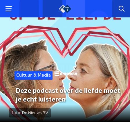
Cultuur & Media
Deze podcast over de liefde moet
je echt luisteren
foto:
De Nieuws BV