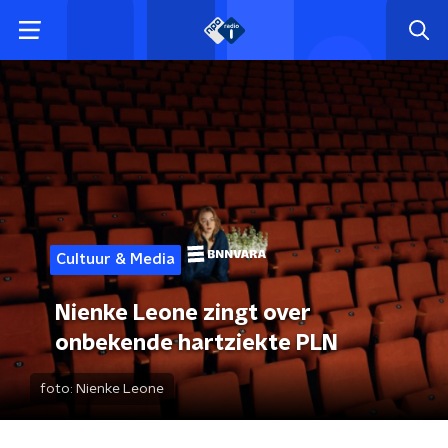
Cultuur & Media
Nienke Leone zingt over
onbekende hartziekte PLN
foto:
Nienke Leone