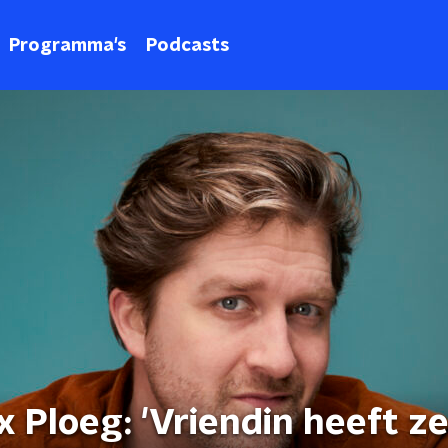
Programma's
Podcasts
x Ploeg: 'Vriendin heeft z