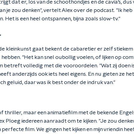
rijgt dat er, los van de schoothondjes en de cavia’s, dus 
n je zou denken", vertelt Alex over de podcast. "Ik heb
. Het is een heel ontspannen, bijna zoals slow-tv."
r
e kleinkunst gaat bekent de cabaretier er zelf stiekem
hebben. "Het kan snel oubollig voelen, of lijken op com
betreft volledig met die vooroordelen. "Wat zij doen i
eeft anderzijds ook iets heel eigens. En nu gieten ze het
sch geluid, daar was ik best onder de indruk van."
 of thriller, maar een animatiefilm met de bekende Enge
Alex Ploeg iedereen aanraadt om te kijken. "Je zou denke
en perfecte film. We gingen het kijken en mijn vriendin he