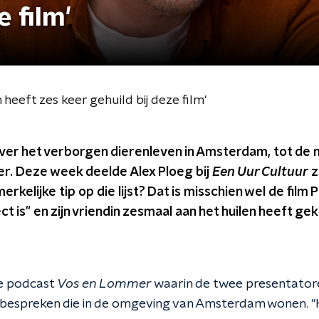
e film'
 heeft zes keer gehuild bij deze film'
ver het verborgen dierenleven in Amsterdam, tot de n
er. Deze week deelde Alex Ploeg bij
Een Uur Cultuur
zi
rkelijke tip op die lijst? Dat is misschien wel de film 
t is" en zijn vriendin zesmaal aan het huilen heeft ge
de podcast
Vos en Lommer
waarin de twee presentatore
 bespreken die in de omgeving van Amsterdam wonen. "H