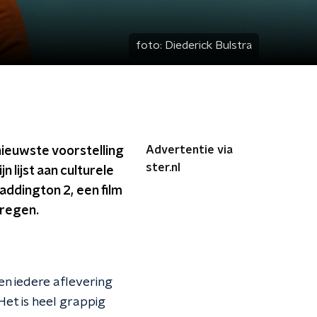
foto:
Diederick Bulstra
Advertentie via
ieuwste voorstelling
ster.nl
jn lijst aan culturele
Paddington 2, een film
kregen.
n iedere aflevering
et is heel grappig