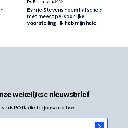
De Perstribune
MAX
en
Barrie Stevens neemt afscheid
met meest persoonlijke
voorstelling: 'Ik heb mijn hele
leven niet genoeg van mezelf
gehouden'
nze wekelijkse nieuwsbrief
 van NPO Radio 1 in jouw mailbox