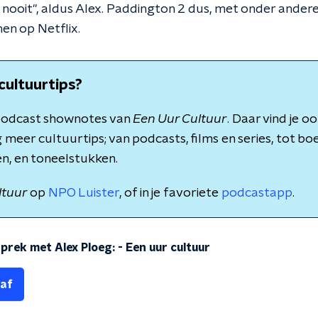
lt nooit", aldus Alex. Paddington 2 dus, met onder ande
en op Netflix.
cultuurtips?
e podcast shownotes van
Een Uur Cultuur
. Daar vind je o
 meer cultuurtips; van podcasts, films en series, tot bo
n, en toneelstukken.
ltuur
op
NPO Luister
, of in je favoriete
podcastapp
.
sprek met Alex Ploeg:
-
Een uur cultuur
 af