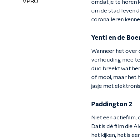
VPRO
omdat je te horen k
om de stad leven da
corona leren kennen
Yentl en de Boe
Wanneer het over d
verhouding mee te 
duo breekt wat hem 
of mooi, maar het h
jasje met elektroni
Paddington 2
Niet een actiefilm,
Dat is dé film die 
het kijken, het is e