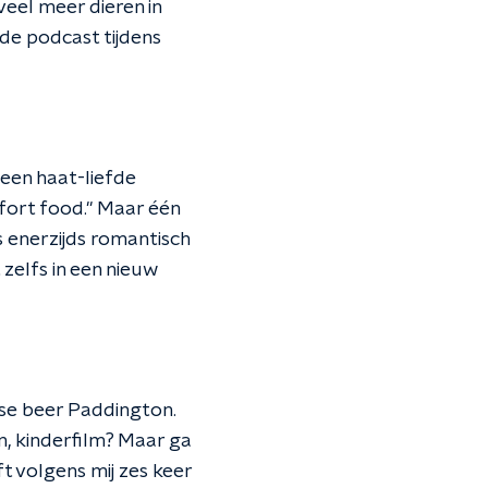
veel meer dieren in
 de podcast tijdens
 een haat-liefde
fort food." Maar één
s enerzijds romantisch
 zelfs in een nieuw
lse beer Paddington.
n, kinderfilm? Maar ga
eft volgens mij zes keer