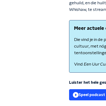
gehuild, en die hui
Whishaw, te stream
Meer actuele 
Die vind je in d
cultuur, met nóg
tentoonstellinge
Vind
Een Uur Cu
Luister het hele ge
Speel podcast