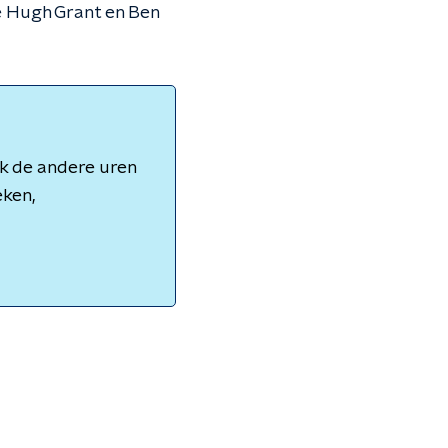
re Hugh Grant en Ben
ok de andere uren
eken,