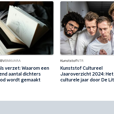
 BV
Kunststof
BNNVARA
NTR
als verzet: Waarom een
Kunststof Cultureel
end aantal dichters
Jaaroverzicht 2024: Het
od wordt gemaakt
culturele jaar door De Li
Boyband