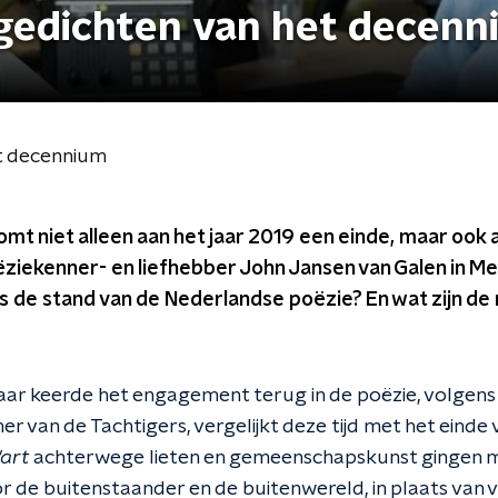
e gedichten van het decen
et decennium
t niet alleen aan het jaar 2019 een einde, maar ook 
iekenner- en liefhebber John Jansen van Galen in M
is de stand van de Nederlandse poëzie? En wat zijn d
jaar keerde het engagement terug in de poëzie, volgens
r van de Tachtigers, vergelijkt deze tijd met het einde
'art
achterwege lieten en gemeenschapskunst gingen ma
 de buitenstaander en de buitenwereld, in plaats van vo