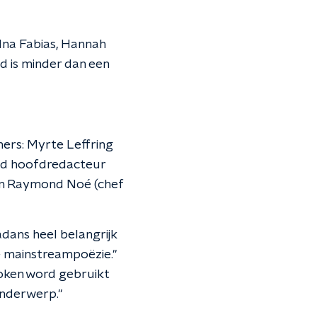
adna Fabias, Hannah
d is minder dan een
ners: Myrte Leffring
dend hoofdredacteur
 en Raymond Noé (chef
cadans heel belangrijk
de mainstreampoëzie."
oken word gebruikt
 onderwerp."