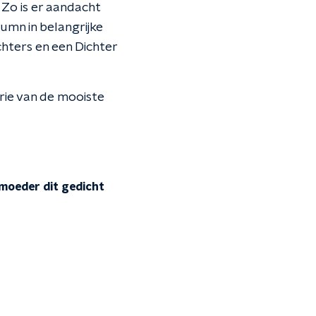
 Zo is er aandacht
umn in belangrijke
chters en een Dichter
rie van de mooiste
 moeder dit gedicht