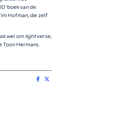
DD 'boek van de
im Hofman, die zelf
vaak wel om
light verse
,
aire Toon Hermans.