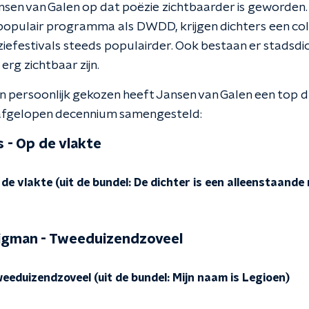
ansen van Galen op dat poëzie zichtbaarder is geworden.
 populair programma als DWDD, krijgen dichters een col
ziefestivals steeds populairder. Ook bestaan er stadsdi
erg zichtbaar zijn.
en persoonlijk gekozen heeft Jansen van Galen een top d
 afgelopen decennium samengesteld:
s - Op de vlakte
de vlakte (uit de bundel: De dichter is een alleenstaande
igman - Tweeduizendzoveel
eduizendzoveel (uit de bundel: Mijn naam is Legioen)