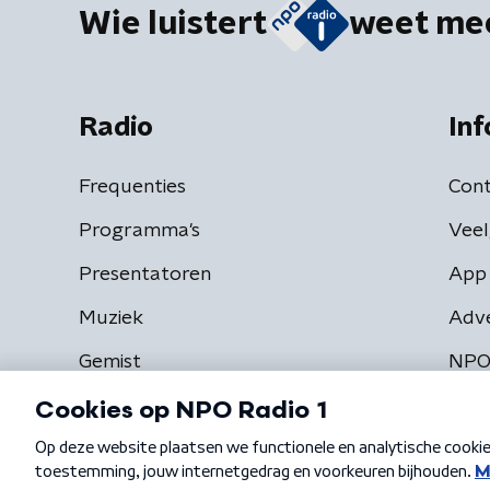
Wie luistert
weet me
Radio
Inf
Frequenties
Cont
Programma's
Veel
Presentatoren
App 
Muziek
Adv
Gemist
NPO
Algemene voorwaarden
Privacybeleid