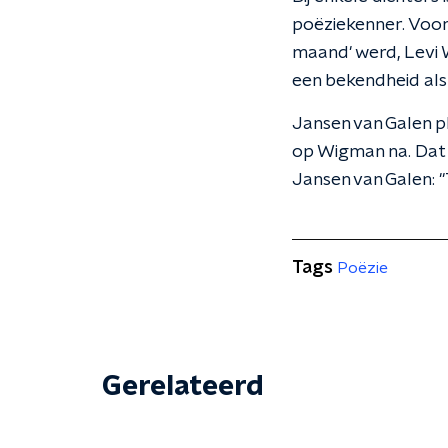
poëziekenner. Voor
maand' werd, Levi
een bekendheid als
Jansen van Galen pl
op Wigman na. Dat i
Jansen van Galen: 
Tags
Poëzie
Gerelateerd