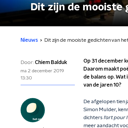
Dit zijn de mooist
Nieuws
Dit zijn de mooiste gedichten van h
Op 31 december kom
Door:
Chiem Balduk
Daarom maakt poëz
ma 2 december 2019
de balans op. Wat 
13:30
van de jaren 10?
De afgelopen tien 
Simon Mulder, kenne
dichters
l'art pour l
meer aandacht voor