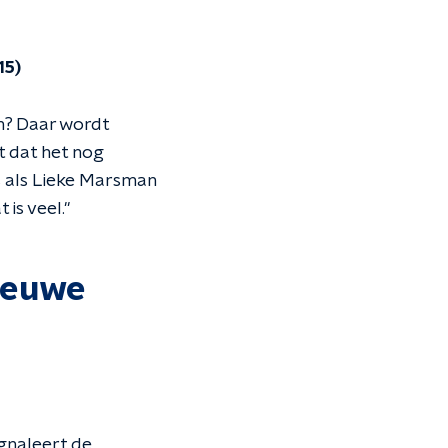
15)
n? Daar wordt
t dat het nog
s als Lieke Marsman
is veel."
ieuwe
ignaleert de