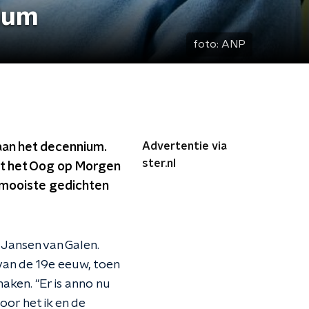
nium
foto:
ANP
Advertentie via
aan het decennium.
ster.nl
et het Oog op Morgen
e mooiste gedichten
 Jansen van Galen.
 van de 19e eeuw, toen
ken. "Er is anno nu
or het ik en de