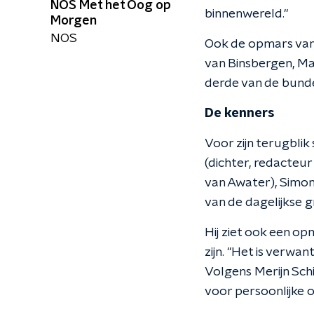
NOS Met het Oog op
binnenwereld."
Morgen
NOS
Ook de opmars van 
van Binsbergen, Mar
derde van de bunde
De kenners
Voor zijn terugbli
(dichter, redacteur
van Awater), Simon
van de dagelijkse g
Hij ziet ook een o
zijn. "Het is verwa
Volgens Merijn Sch
voor persoonlijke o