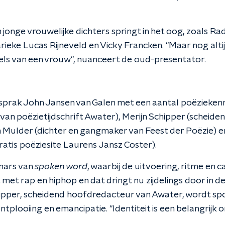
jonge vrouwelijke dichters springt in het oog, zoals R
ieke Lucas Rijneveld en Vicky Francken. "Maar nog altij
ls van een vrouw", nuanceert de oud-presentator.
k sprak John Jansen van Galen met een aantal poëzieken
 van poëzietijdschrift Awater), Merijn Schipper (schei
 Mulder (dichter en gangmaker van Feest der Poëzie)
ratis poëziesite Laurens Jansz Coster).
pmars van
spoken word
, waarbij de uitvoering, ritme en 
nt met rap en hiphop en dat dringt nu zijdelings door in 
ipper, scheidend hoofdredacteur van Awater, wordt sp
ntplooiing en emancipatie. "Identiteit is een belangrijk