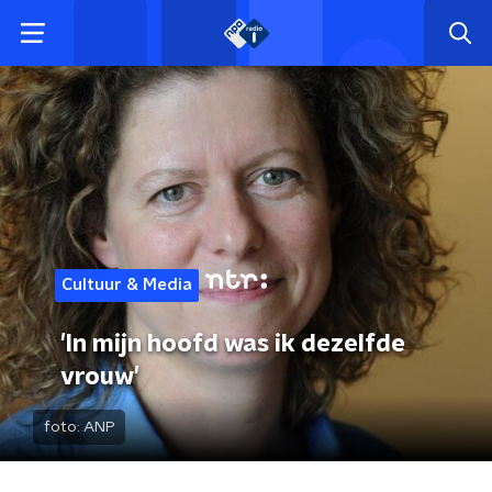
Cultuur & Media
'In mijn hoofd was ik dezelfde
vrouw'
foto:
ANP