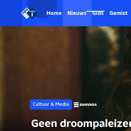
Home
Nieuws
Gids
Gemist
Cultuur & Media
Geen droompaleizen 