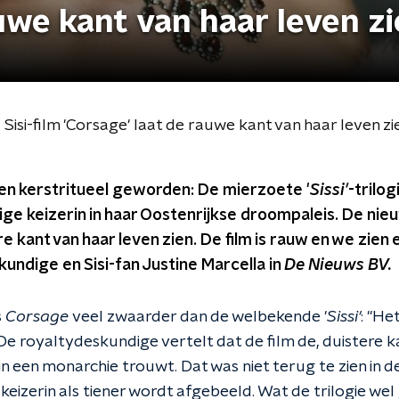
auwe kant van haar leven z
Sisi-film 'Corsage' laat de rauwe kant van haar leven zi
een kerstritueel geworden: De mierzoete '
Sissi'
-trilog
ige keizerin in haar Oostenrijkse droompaleis. De nie
e kant van haar leven zien. De film is rauw en we zien 
kundige en Sisi-fan Justine Marcella in
De Nieuws BV.
s
Corsage
veel zwaarder dan de welbekende '
Sissi'
: "He
De royaltydeskundige vertelt dat de film de, duistere ka
in een monarchie trouwt. Dat was niet terug te zien in d
keizerin als tiener wordt afgebeeld. Wat de trilogie we