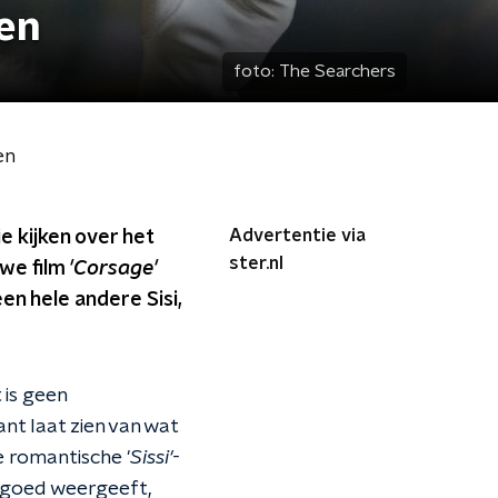
ien
foto:
The Searchers
en
Advertentie via
ie kijken over het
ster.nl
uwe film
'C
orsage'
een hele andere Sisi,
t is geen
nt laat zien van wat
e romantische '
Sissi'-
l goed weergeeft,