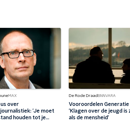
ibune
De Rode Draad
MAX
BNNVARA
us over
Vooroordelen Generatie 
ournalistiek: 'Je moet
'Klagen over de jeugd is
fstand houden tot je
als de mensheid'
erp'