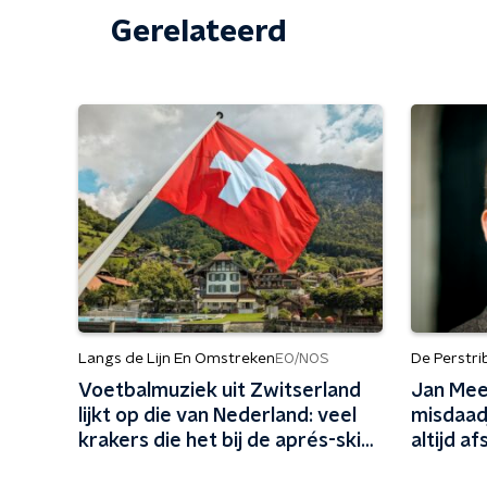
Gerelateerd
Langs de Lijn En Omstreken
De Perstr
EO/NOS
Voetbalmuziek uit Zwitserland
Jan Mee
lijkt op die van Nederland: veel
misdaadj
krakers die het bij de aprés-ski
altijd a
goed zouden doen
onderw