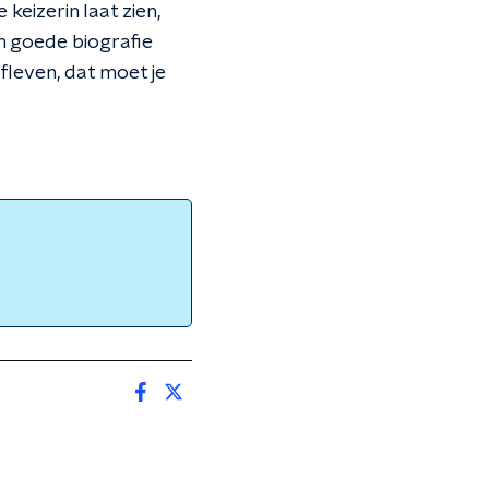
keizerin laat zien,
n goede biografie
ofleven, dat moet je