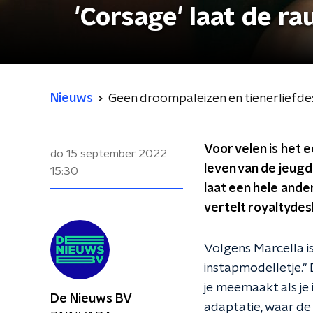
'Corsage' laat de r
Nieuws
Geen droompaleizen en tienerliefde: 
Voor velen is het 
do 15 september 2022
leven van de jeugd
15:30
laat een hele ander
vertelt royaltydes
Volgens Marcella i
instapmodelletje." 
je meemaakt als je 
De Nieuws BV
adaptatie, waar de 