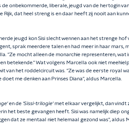
is de onbekommerde, liberale, jeugd van de hertogin van
e Rijk, dat heel streng is en daar heeft zij nooit aan kun
de jeugd kon Sisi slecht wennen aan het strenge hof
lligent, sprak meerdere talen en had meer in haar mars,
la. "Ze mocht alleen de monarchie representeren, wat in
en betekende." Wat volgens Marcella ook niet meehielp 
wit van het roddelcircuit was. "Ze was de eerste royal 
 doet me denken aan Prinses Diana", aldus Marcella.
age'
en de
'Sissi-trilogie'
met elkaar vergelijkt, dan vindt
rin het beste gevangen heeft. Sisi was namelijk diep on
gen dat ze mentaal niet helemaal gezond was", aldus M