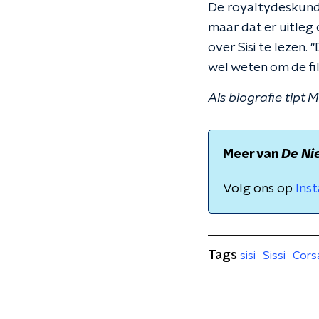
De royaltydeskundig
maar dat er uitleg
over Sisi te lezen.
wel weten om de fil
Als biografie tipt M
Meer van
De Ni
Volg ons op
Ins
Tags
sisi
Sissi
Cors