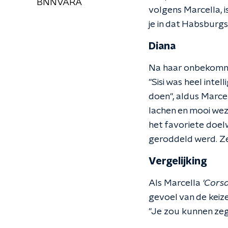
BNNVARA
volgens Marcella, 
je in dat Habsburgs
Diana
Na haar onbekommer
"Sisi was heel inte
doen", aldus Marcel
lachen en mooi wez
het favoriete doel
geroddeld werd. Ze
Vergelijking
Als Marcella
'C
ors
gevoel van de keize
"Je zou kunnen zeg