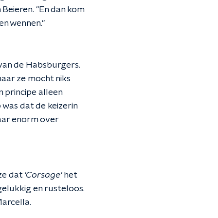
 Beieren. "En dan kom
nen wennen."
 van de Habsburgers.
 maar ze mocht niks
 principe alleen
was dat de keizerin
waar enorm over
 ze dat
'Corsage'
het
gelukkig en rusteloos.
arcella.