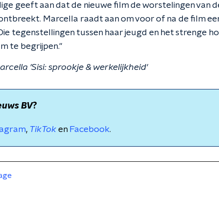
e geeft aan dat de nieuwe film de worstelingen van de 
 ontbreekt. Marcella raadt aan om voor of na de film ee
 "Die tegenstellingen tussen haar jeugd en het strenge h
m te begrijpen."
arcella 'Sisi: sprookje & werkelijkheid'
euws BV
?
tagram
,
TikTok
en
Facebook
.
age