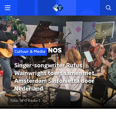
Cultuur & Media
Singer-songwriter Rufus
Wainwright toert samen met
Amsterdam Sinfonietta door
Nederland
foto:
NPO Radio 1