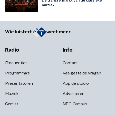
De transfermarkt van de klassieke
muziek
Wie luistert
weet meer
Radio
Info
Frequenties
Contact
Programma's
Veelgestelde vragen
Presentatoren
App de studio
Muziek
Adverteren
Gemist
NPO Campus