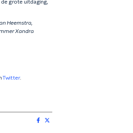
de grote uitdaging,
 van Heemstra,
dammer Xandra
n
Twitter
.