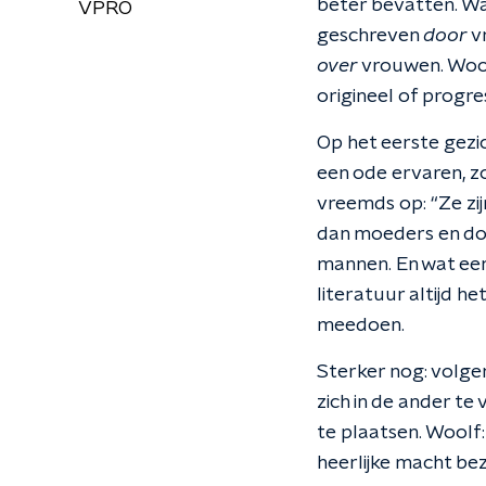
beter bevatten. Wan
VPRO
geschreven
door
v
over
vrouwen. Wool
origineel of progres
Op het eerste gezic
een ode ervaren, zo
vreemds op: “Ze zij
dan moeders en doc
mannen. En wat een
literatuur altijd 
meedoen.
Sterker nog: volge
zich in de ander te
te plaatsen. Woolf
heerlijke macht be