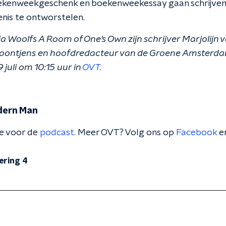
ekenweekgeschenk en boekenweekessay gaan schrijven 
enis te ontworstelen.
ia Woolfs A Room of One’s Own zijn schrijver Marjolijn
 Loontjens en hoofdredacteur van de Groene Amster
juli om 10:15 uur in
OVT.
dern Man
te voor de
podcast
. Meer OVT? Volg ons op
Facebook
e
ering 4