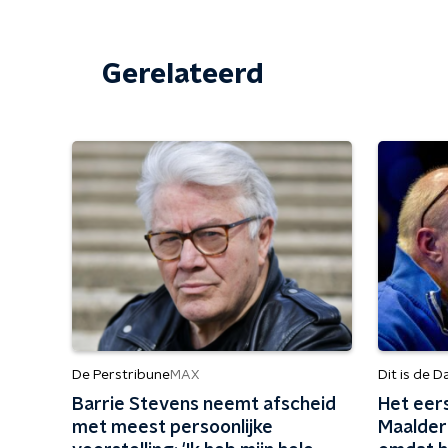
Gerelateerd
De Perstribune
Dit is de D
MAX
Barrie Stevens neemt afscheid
Het eer
met meest persoonlijke
Maalderi