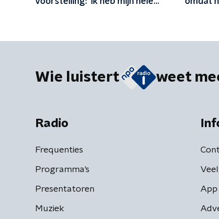
voorstelling: 'Ik heb mijn hele
omdat h
leven niet genoeg van mezelf
gehouden'
Wie luistert
weet me
Radio
Inf
Frequenties
Cont
Programma's
Veel
Presentatoren
App 
Muziek
Adv