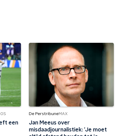
De Perstribune
NOS
MAX
eeft een
Jan Meeus over
misdaadjournalistiek: 'Je moet