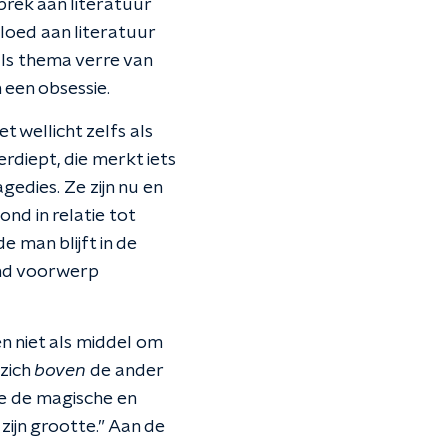
brek aan literatuur
loed aan literatuur
als thema verre van
n een obsessie.
t wellicht zelfs als
erdiept, die merkt iets
gedies. Ze zijn nu en
nd in relatie tot
 man blijft in de
end voorwerp
n niet als middel om
 zich
boven
de ander
ie de magische en
ijn grootte.” Aan de