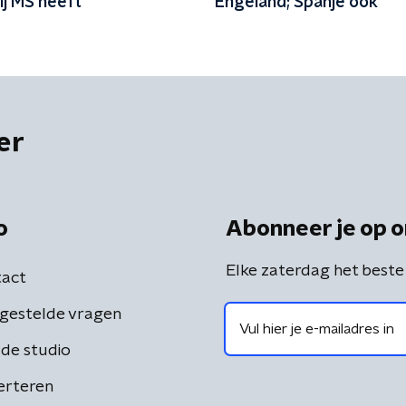
ij MS heeft
Engeland; Spanje ook
er
o
Abonneer je op o
Elke zaterdag het beste
act
gestelde vragen
de studio
erteren