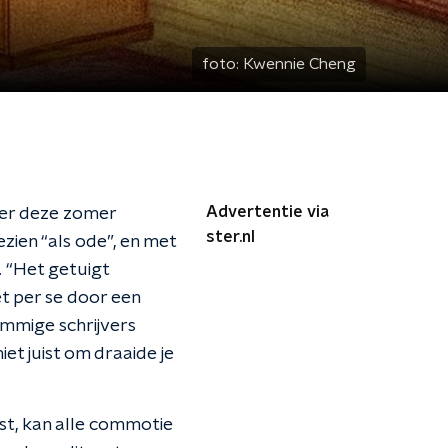
foto:
Kwennie Cheng
Advertentie via
der deze zomer
ster.nl
ien “als ode”, en met
. “Het getuigt
t per se door een
mmige schrijvers
iet juist om draaide je
st, kan alle commotie