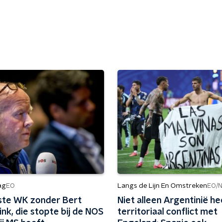
ag
Langs de Lijn En Omstreken
EO
EO/
ste WK zonder Bert
Niet alleen Argentinië h
nk, die stopte bij de NOS
territoriaal conflict met