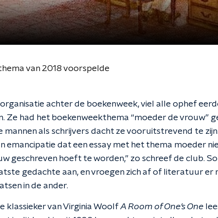
thema van 2018 voorspelde
organisatie achter de boekenweek, viel alle ophef eer
pen. Ze had het boekenweekthema “moeder de vrouw” gez
mannen als schrijvers dacht ze vooruitstrevend te zijn
van emancipatie dat een essay met het thema moeder nie
w geschreven hoeft te worden,” zo schreef de club. So
laatste gedachte aan, en vroegen zich af of literatuur er n
atsen in de ander.
e klassieker van Virginia Woolf
A Room of One’s One
lee