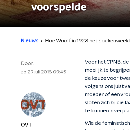
voorspelde
Nieuws
Hoe Woolf in 1928 het boekenweek
Voor het CPNB, de 
Door:
moeilijk te begrij
zo 29 juli 2018
09:45
de keuze voor twee 
volgens ons juist 
moeder of een vrou
sloten zich bij die 
te kunnen in verpla
Wie de feministisch
OVT