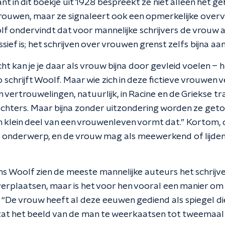
t in dit boekje uit 1928 bespreekt ze niet alleen het ge
rouwen, maar ze signaleert ook een opmerkelijke overv
f ondervindt dat voor mannelijke schrijvers de vrouw 
sief is; het schrijven over vrouwen grenst zelfs bijna aa
ht kan je je daar als vrouw bijna door gevleid voelen – he
 schrijft Woolf. Maar wie zich in deze fictieve vrouwen v
n vertrouwelingen, natuurlijk, in Racine en de Griekse tra
hters. Maar bijna zonder uitzondering worden ze getoo
 klein deel van een vrouwenleven vormt dat.” Kortom, de
het onderwerp, en de vrouw mag als meewerkend of lijd
ns Woolf zien de meeste mannelijke auteurs het schrijve
 verplaatsen, maar is het voor hen vooral een manier om
: “De vrouw heeft al deze eeuwen gediend als spiegel d
zat het beeld van de man te weerkaatsen tot tweemaal z