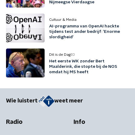
Nijmeegse Vierdaagse
Cultuur & Media
AI-programma van OpenAI hackte
tijdens test ander bedrijf: 'Enorme
slordigheid'
Dit is de Dag
EO
Het eerste WK zonder Bert
Maalderink, die stopte bij de NOS
omdat hij MS heeft
Wie luistert
weet meer
Radio
Info