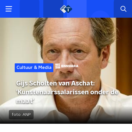
Cultuur & Media
Gijs Scholten van Aschat:
'Kunstenaarssalarissen onder de
maat'
foto:
ANP