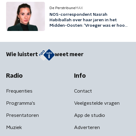
De Perstribune
MAX
NOS-correspondent Nasrah
Habiballah over haar jaren in het
Midden-Oosten: 'Vroeger was er hoop,
en die is nu weg'
Wie luistert
weet meer
Radio
Info
Frequenties
Contact
Programma's
Veelgestelde vragen
Presentatoren
App de studio
Muziek
Adverteren