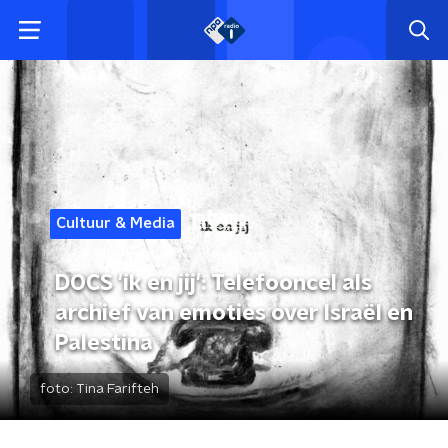
Cultuur & Media
DOCS 'ik en jij': Telefooncel als
archief van emoties over Israël en
Palestina
foto:
Tina Farifteh