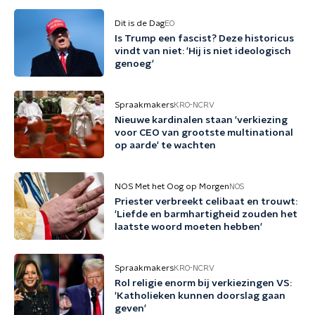
Dit is de Dag
EO
Is Trump een fascist? Deze historicus
vindt van niet: 'Hij is niet ideologisch
genoeg'
Spraakmakers
KRO-NCRV
Nieuwe kardinalen staan 'verkiezing
voor CEO van grootste multinational
op aarde' te wachten
NOS Met het Oog op Morgen
NOS
Priester verbreekt celibaat en trouwt:
'Liefde en barmhartigheid zouden het
laatste woord moeten hebben'
Spraakmakers
KRO-NCRV
Rol religie enorm bij verkiezingen VS:
'Katholieken kunnen doorslag gaan
geven'