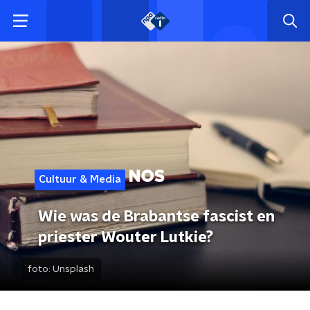
Cultuur & Media
Wie was de Brabantse fascist en
priester Wouter Lutkie?
foto:
Unsplash