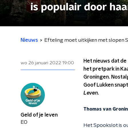
is populair door haa
Nieuws
Efteling moet uitkijken met slopen S
Het nieuws dat de 
wo 26 januari 2022
19:00
het pretpark in Kaa
Groningen. Nostalg
Goof Lukken snapt 
Leven.
Thomas van Groning
Geld of je leven
EO
Het Spookslot is o