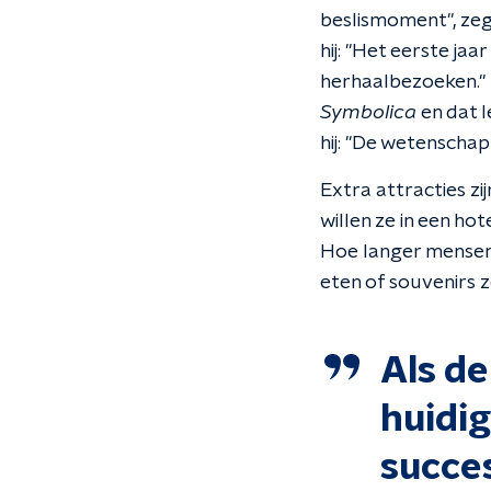
beslismoment", zeg
hij: "Het eerste ja
herhaalbezoeken." 
Symbolica
en dat l
hij: "De wetenschap
Extra attracties zi
willen ze in een ho
Hoe langer mensen 
eten of souvenirs 
Als de
huidig
succes