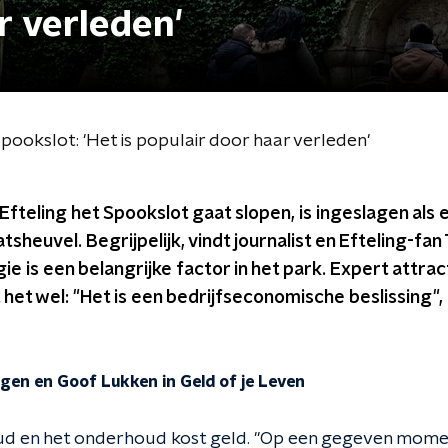
r verleden'
pookslot: 'Het is populair door haar verleden'
Efteling het Spookslot gaat slopen, is ingeslagen als 
tsheuvel. Begrijpelijk, vindt journalist en Efteling-fa
ie is een belangrijke factor in het park. Expert at
het wel: "Het is een bedrijfseconomische beslissing", z
en en Goof Lukken in Geld of je Leven
ud en het onderhoud kost geld. "Op een gegeven mome