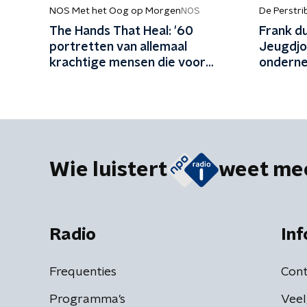
NOS Met het Oog op Morgen
De Perstr
NOS
The Hands That Heal: '60
Frank d
portretten van allemaal
Jeugdjo
krachtige mensen die voor
ondern
elkaar zorgen'
Wie luistert
weet me
Radio
Inf
Frequenties
Cont
Programma's
Veel