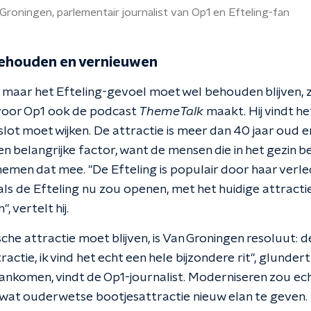
roningen, parlementair journalist van Op1 en Efteling-fan
behouden en vernieuwen
, maar het Efteling-gevoel moet wel behouden blijven, 
k voor Op1 ook de podcast
ThemeTalk
maakt. Hij vindt h
slot moet wijken. De attractie is meer dan 40 jaar oud 
en belangrijke factor, want de mensen die in het gezin 
emen dat mee. "De Efteling is populair door haar verled
als de Efteling nu zou openen, met het huidige attract
, vertelt hij.
sche attractie moet blijven, is Van Groningen resoluut:
tractie, ik vind het echt een hele bijzondere rit", glunder
 aankomen, vindt de Op1-journalist. Moderniseren zou e
wat ouderwetse bootjesattractie nieuw elan te geven. 