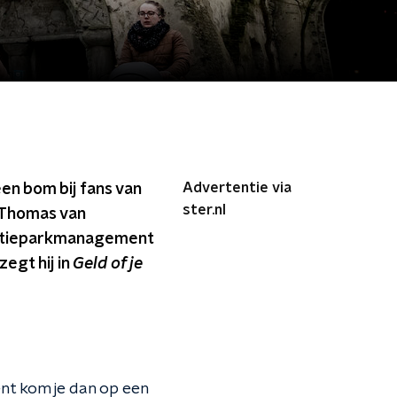
Advertentie via
een bom bij fans van
ster.nl
n Thomas van
tractieparkmanagement
egt hij in
Geld of je
nt kom je dan op een