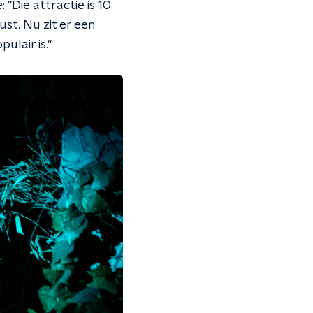
: "Die attractie is 10
st. Nu zit er een
ulair is."