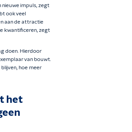
 nieuwe impuls, zegt
bt ook veel
n aan de attractie
te kwantificeren, zegt
dag doen. Hierdoor
w exemplaar van bouwt.
 blijven, hoe meer
t het
 geen