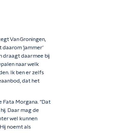
zegt Van Groningen,
et daarom 'jammer'
en draagt daarmee bij
bepalen naar welk
en. Ik ben er zelfs
ieaanbod, dat het
 de Fata Morgana. "Dat
t hij. Daar mag de
chter wel kunnen
Hij noemt als