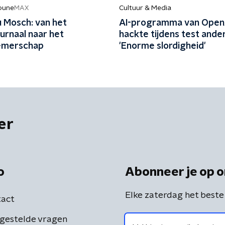
ibune
Cultuur & Media
MAX
u Mosch: van het
AI-programma van Open
urnaal naar het
hackte tijdens test ander
emerschap
'Enorme slordigheid'
er
o
Abonneer je op o
Elke zaterdag het beste
act
gestelde vragen