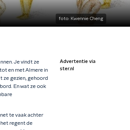
foto:
Kwennie Cheng
Advertentie via
nnen. Je vindt ze
ster.nl
 tot en met Almere in
at ze gezien, gehoord
tbord. En wat ze ook
jnbare
 net te vaak achter
 het regent de