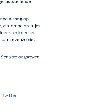
e geruststellende
 land alsnog op
, zijn lompe praatjes
 doen sterk denken
, komt evenzo niet
 Schutte bespreken
n
Twitter
.