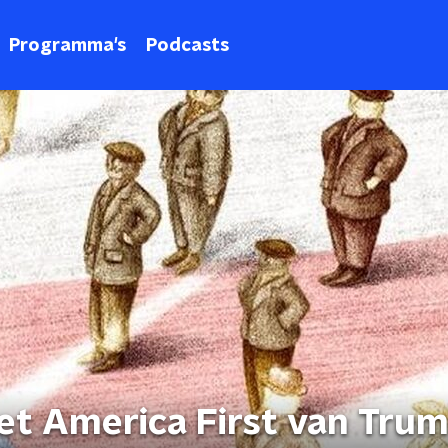
Programma's
Podcasts
het America First van Tru