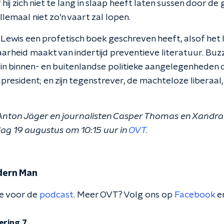
of hij zich niet te lang in slaap heeft laten sussen door d
lemaal niet zo’n vaart zal lopen.
ir Lewis een profetisch boek geschreven heeft, alsof het
arheid maakt van indertijd preventieve literatuur. Buzz
ijl in binnen- en buitenlandse politieke aangelegenheden
resident; en zijn tegenstrever, de machteloze liberaal
nton Jäger en journalisten Casper Thomas en Xandra
ag 19 augustus om 10:15 uur in
OVT.
dern Man
te voor de
podcast
. Meer OVT? Volg ons op
Facebook
e
ering 7