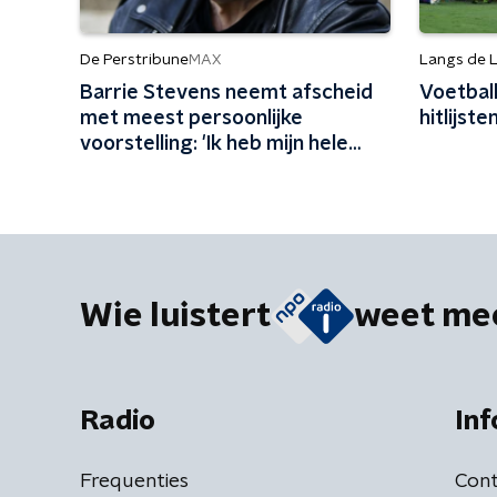
De Perstribune
Langs de L
MAX
Barrie Stevens neemt afscheid
Voetbal
met meest persoonlijke
hitlijst
voorstelling: 'Ik heb mijn hele
leven niet genoeg van mezelf
gehouden'
Wie luistert
weet me
Radio
Inf
Frequenties
Cont