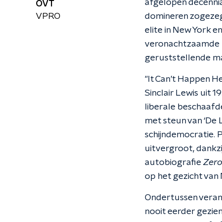
afgelopen decennia
OVT
VPRO
domineren zogezegd
elite in New York e
veronachtzaamde ma
geruststellende man
"It Can’t Happen H
Sinclair Lewis uit 
liberale beschaafd
met steun van ‘De 
schijndemocratie. 
uitvergroot, dankzij 
autobiografie
Zer
op het gezicht van 
Ondertussen verand
nooit eerder gezie