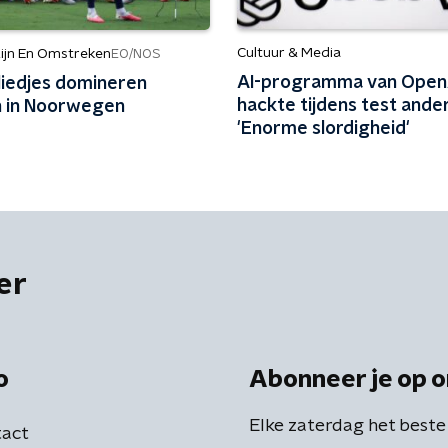
Cultuur & Media
ijn En Omstreken
EO/NOS
AI-programma van Open
liedjes domineren
hackte tijdens test ander
en in Noorwegen
'Enorme slordigheid'
er
o
Abonneer je op o
Elke zaterdag het beste
act