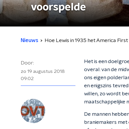
voorspelde
Nieuws
Hoe Lewis in 1935 het America Firs
Het is een doelgroe
Door:
overal: van de midw
zo 19 augustus 2018
ons eigen polderla
09:02
en enigszins tevred
willen, zo wordt bew
maatschappelijke n
De mannen hebben, h
braniemakers met e