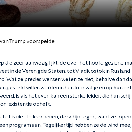
t van Trump voorspelde
p die zeer aanwezig lijkt: de over het hoofd geziene ma
est in de Verenigde Staten, tot Vladivostok in Rusland
nd. Wat ze precies wensen weten ze niet, behalve dan d
en gesteld willen worden in hun loonzakje en op hun ee
eerd, is als het even kan een sterke leider, die hun schi
on-existentie opheft.
et is niet te loochenen, de schijn tegen, want ze lopen
en program aan. Tegelijkertijd hebben ze de wind mee,