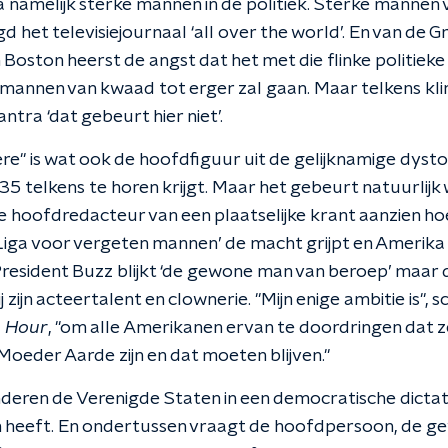
 namelijk sterke mannen in de politiek. Sterke manne
 het televisiejournaal ‘all over the world’. En van de 
n Boston heerst de angst dat het met die flinke politieke
nnen van kwaad tot erger zal gaan. Maar telkens kli
tra ‘dat gebeurt hier niet’.
ere" is wat ook de hoofdfiguur uit de gelijknamige dyst
1935 telkens te horen krijgt. Maar het gebeurt natuurlij
e hoofdredacteur van een plaatselijke krant aanzien h
Liga voor vergeten mannen’ de macht grijpt en Amerika
President Buzz blijkt ‘de gewone man van beroep’ maar
zijn acteertalent en clownerie. "Mijn enige ambitie is", schri
o Hour
, "om alle Amerikanen ervan te doordringen dat z
Moeder Aarde zijn en dat moeten blijven."
eren de Verenigde Staten in een democratische dictat
n heeft. En ondertussen vraagt de hoofdpersoon, de g