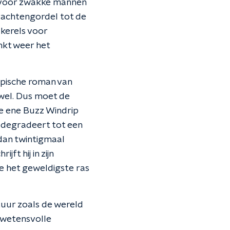
n voor zwakke mannen
Grachtengordel tot de
 kerels voor
nkt weer het
opische roman van
k wel. Dus moet de
oe ene Buzz Windrip
 degradeert tot een
 dan twintigmaal
jft hij in zijn
e het geweldigste ras
uur zoals de wereld
ewetensvolle