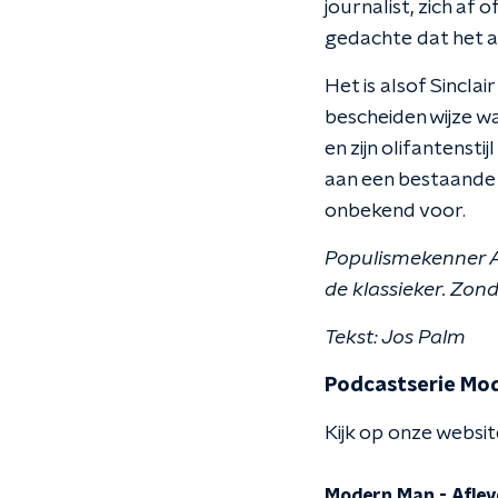
journalist, zich af 
gedachte dat het al
Het is alsof Sincla
bescheiden wijze wa
en zijn olifantenst
aan een bestaande p
onbekend voor.
Populismekenner A
de klassieker.
Zond
Tekst: Jos Palm
Podcastserie Mo
Kijk op onze websi
Modern Man - Aflev