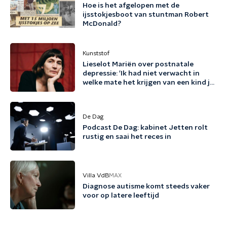
Hoe is het afgelopen met de
ijsstokjesboot van stuntman Robert
McDonald?
Kunststof
Lieselot Mariën over postnatale
depressie: 'Ik had niet verwacht in
welke mate het krijgen van een kind je
existentieel kan raken'
De Dag
Podcast De Dag: kabinet Jetten rolt
rustig en saai het reces in
Villa VdB
MAX
Diagnose autisme komt steeds vaker
voor op latere leeftijd