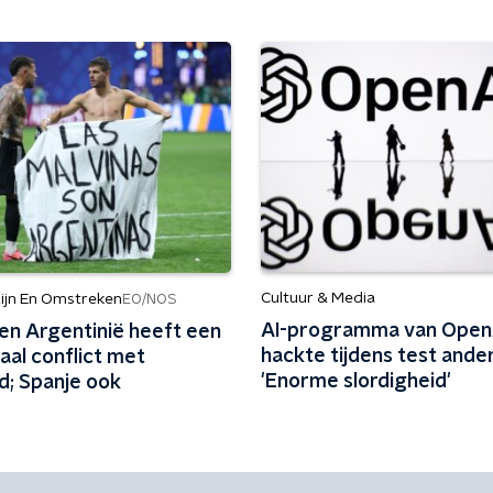
Cultuur & Media
ijn En Omstreken
EO/NOS
AI-programma van Open
een Argentinië heeft een
hackte tijdens test ander
iaal conflict met
'Enorme slordigheid'
d; Spanje ook