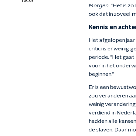
NOS
Morgen
. "Het is z
ook dat in zoveel 
Kennis en acht
Het afgelopen jaar
critici is er weini
periode. "Het gaat 
voor in het onderwij
beginnen."
Er is een bewustwo
zou veranderen aan
weinig verandering
verdiend in Nederl
hadden alle kansen
de slaven. Daar mo