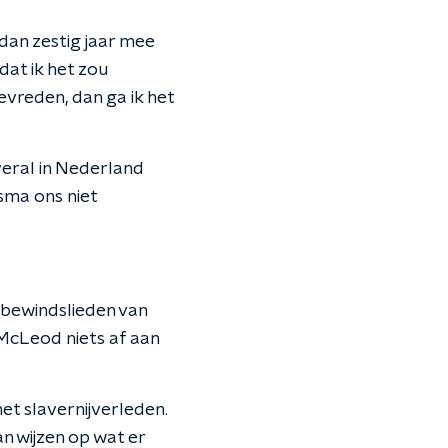
 dan zestig jaar mee
dat ik het zou
evreden, dan ga ik het
veral in Nederland
sma ons niet
 bewindslieden van
 McLeod niets af aan
t slavernijverleden.
n wijzen op wat er