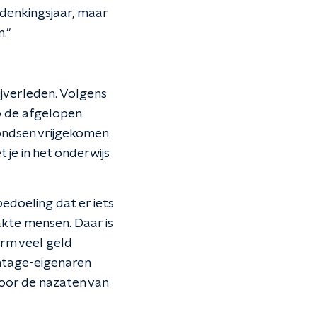
rdenkingsjaar, maar
."
jverleden. Volgens
op de afgelopen
fondsen vrijgekomen
t je in het onderwijs
doeling dat er iets
kte mensen. Daar is
orm veel geld
ntage-eigenaren
voor de nazaten van