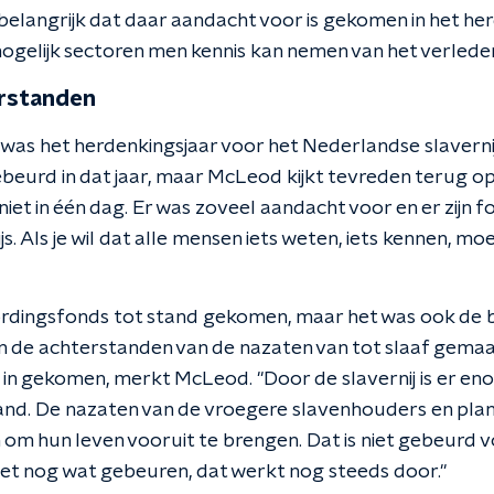
o belangrijk dat daar aandacht voor is gekomen in het he
mogelijk sectoren men kennis kan nemen van het verleden
erstanden
 was het herdenkingsjaar voor het Nederlandse slaverni
g gebeurd in dat jaar, maar McLeod kijkt tevreden terug 
niet in één dag. Er was zoveel aandacht voor en er zijn 
s. Als je wil dat alle mensen iets weten, iets kennen, moe
rdingsfonds tot stand gekomen, maar het was ook de be
 de achterstanden van de nazaten van tot slaaf gemaa
 in gekomen, merkt McLeod. "Door de slavernij is er en
and. De nazaten van de vroegere slavenhouders en pla
 om hun leven vooruit te brengen. Dat is niet gebeurd 
et nog wat gebeuren, dat werkt nog steeds door."