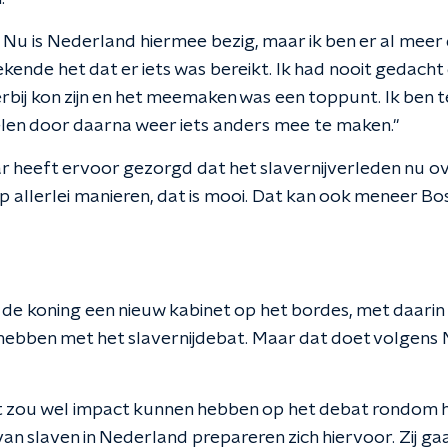
e. Nu is Nederland hiermee bezig, maar ik ben er al meer
ekende het dat er iets was bereikt. Ik had nooit gedacht 
bij kon zijn en het meemaken was een toppunt. Ik ben t
elen door daarna weer iets anders mee te maken."
r heeft ervoor gezorgd dat het slavernijverleden nu o
p allerlei manieren, dat is mooi. Dat kan ook meneer Bo
de koning een nieuw kabinet op het bordes, met daarin
s hebben met het slavernijdebat. Maar dat doet volgens
 zou wel impact kunnen hebben op het debat rondom he
n slaven in Nederland prepareren zich hiervoor. Zij gaa