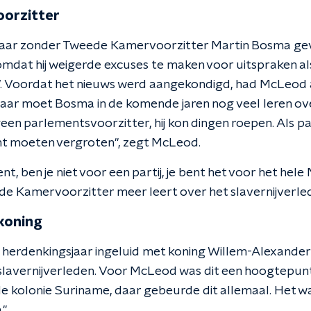
orzitter
t jaar zonder Tweede Kamervoorzitter Martin Bosma gevi
mdat hij weigerde excuses te maken voor uitspraken als
e’. Voordat het nieuws werd aangekondigd, had McLeod 
 haar moet Bosma in de komende jaren nog veel leren ov
geen parlementsvoorzitter, hij kon dingen roepen. Als 
 echt moeten vergroten", zegt McLeod.
ent, ben je niet voor een partij, je bent het voor het hel
e Kamervoorzitter meer leert over het slavernijverle
koning
 herdenkingsjaar ingeluid met koning Willem-Alexander 
lavernijverleden. Voor McLeod was dit een hoogtepunt.
 kolonie Suriname, daar gebeurde dit allemaal. Het was
."