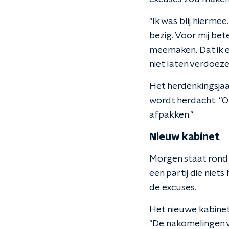
"Ik was blij hierme
bezig. Voor mij bet
meemaken. Dat ik er
niet laten verdoez
Het herdenkingsjaa
wordt herdacht. "O
afpakken."
Nieuw kabinet
Morgen staat rond 
een partij die niet
de excuses.
Het nieuwe kabinet
"De nakomelingen va