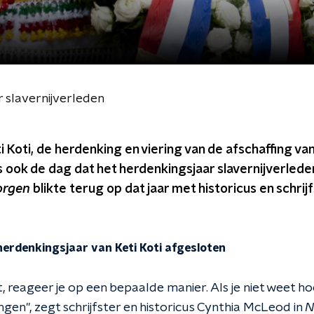
 slavernijverleden
 Koti, de herdenking en viering van de afschaffing van 
is ook de dag dat het herdenkingsjaar slavernijverled
orgen
blikte terug op dat jaar met historicus en schrij
erdenkingsjaar van Keti Koti afgesloten
et, reageer je op een bepaalde manier. Als je niet weet h
en", zegt schrijfster en historicus Cynthia McLeod in
N