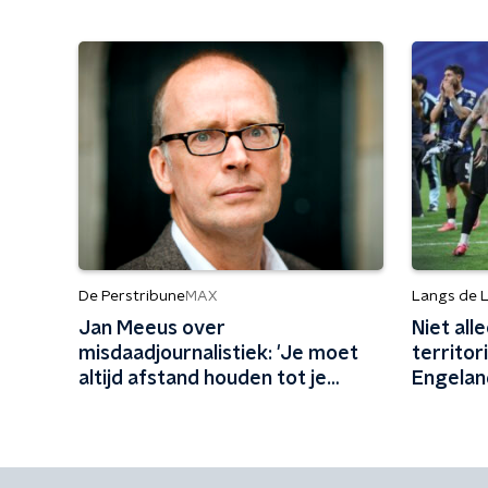
De Perstribune
Langs de L
MAX
Jan Meeus over
Niet all
misdaadjournalistiek: 'Je moet
territor
altijd afstand houden tot je
Engelan
onderwerp'