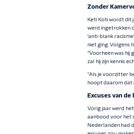
Zonder Kamervo
Keti Koti wordt di
werd ingetrokken o
‘anti-blank racism
niet ging. Volgens
"Voorheen was hij 
zal hij zijn kennis
"Als je voorzitter b
hoopt daarom dat d
Excuses van de 
Vorig jaar werd het
aanbood voor het s
Nederlanden had de
excuses zou maken