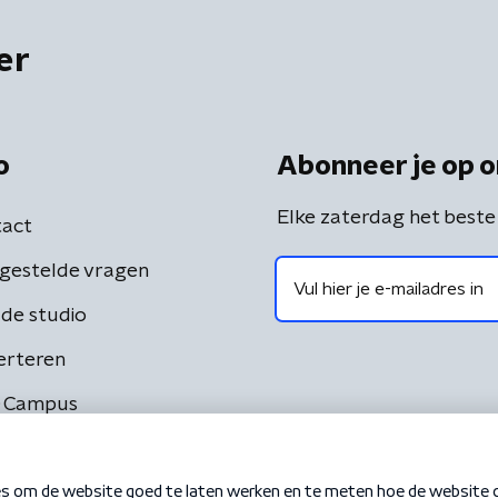
er
o
Abonneer je op o
Elke zaterdag het beste
act
gestelde vragen
de studio
erteren
 Campus