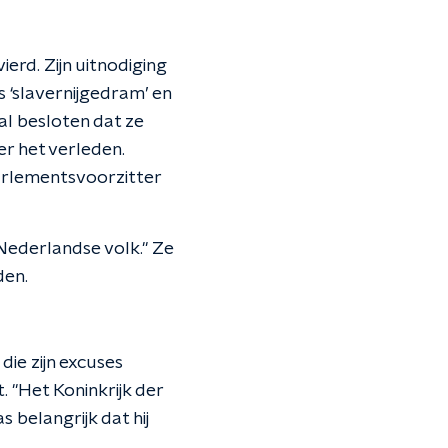
erd. Zijn uitnodiging
 ‘slavernijgedram’ en
al besloten dat ze
er het verleden.
parlementsvoorzitter
e Nederlandse volk." Ze
den.
die zijn excuses
 "Het Koninkrijk der
 belangrijk dat hij