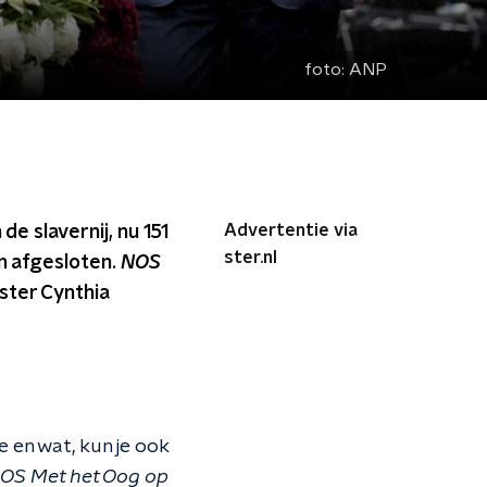
foto:
ANP
Advertentie via
de slavernij, nu 151
ster.nl
en afgesloten.
NOS
fster Cynthia
oe en wat, kun je ook
OS Met het Oog op