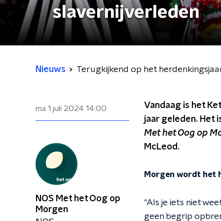
slavernijverleden
Nieuws
Terugkijkend op het herdenkingsjaar
Vandaag is het Keti
ma 1 juli 2024
14:00
jaar geleden. Het 
Met het Oog op M
McLeod.
Morgen wordt het h
NOS Met het Oog op
"Als je iets niet we
Morgen
geen begrip opbreng