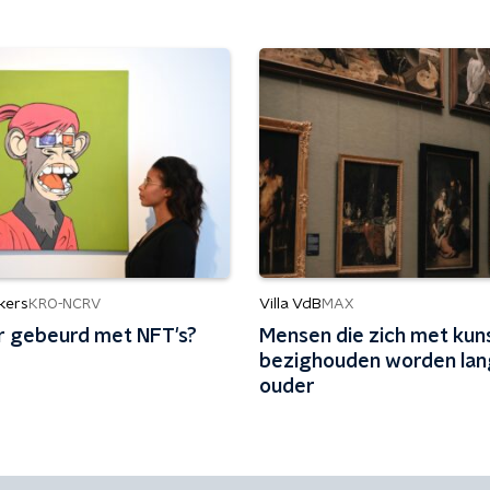
kers
Villa VdB
KRO-NCRV
MAX
er gebeurd met NFT's?
Mensen die zich met kun
bezighouden worden la
ouder