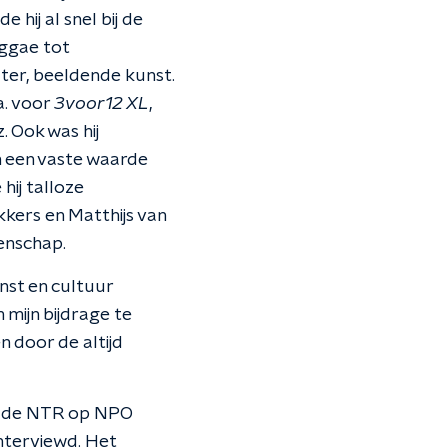
hij al snel bij de
eggae tot
ater, beeldende kunst.
a. voor
3voor12 XL
,
 Ook was hij
en een vaste waarde
hij talloze
kkers en Matthijs van
enschap.
unst en cultuur
 mijn bijdrage te
n door de altijd
an de NTR op NPO
nterviewd. Het