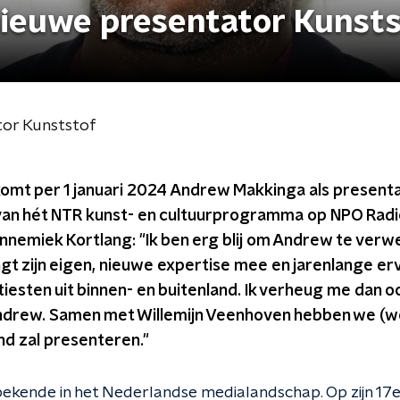
ieuwe presentator Kunsts
or Kunststof
omt per 1 januari 2024 Andrew Makkinga als present
an hét NTR kunst- en cultuurprogramma op NPO Radio
nemiek Kortlang: "Ik ben erg blij om Andrew te verw
engt zijn eigen, nieuwe expertise mee en jarenlange erv
tiesten uit binnen- en buitenland. Ik verheug me dan 
drew. Samen met Willemijn Veenhoven hebben we (we
nd zal presenteren."
ekende in het Nederlandse medialandschap. Op zijn 17e 