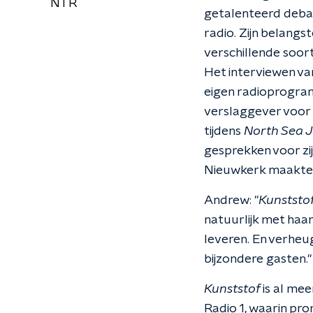
NTR
getalenteerd debate
radio. Zijn belangs
verschillende soort
Het interviewen va
eigen radioprogram
verslaggever voo
tijdens
North Sea 
gesprekken voor z
Nieuwkerk maakte 
Andrew: "
Kunststo
natuurlijk met haar
leveren. En verheug
bijzondere gasten."
Kunststof
is al me
Radio 1, waarin pr