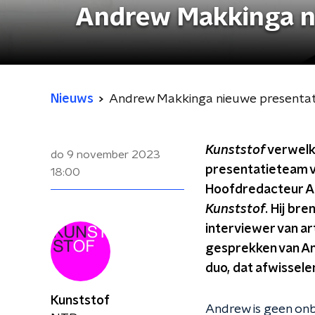
Andrew Makkinga n
Nieuws
Andrew Makkinga nieuwe presentat
Kunststof
verwelk
do 9 november 2023
presentatieteam v
18:00
Hoofdredacteur An
Kunststof
. Hij br
interviewer van ar
gesprekken van An
duo, dat afwissele
Kunststof
Andrew is geen onb