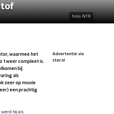
tof
foto:
NTR
Advertentie via
ator, waarmee het
ster.nl
 1 weer compleet is.
elkomen bij
aring als
ook zeer op mooie
er) een prachtig
werd hij als