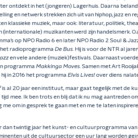
r ontdekt in het (jongeren) Lagerhuis. Daarna belandde 
telling en netwerk strekken zich uit van hiphop, jazz en r
en klassieke muziek, maar ook: literatuur, politiek, the
n (internationale) muzikanten werd zijn handelsmerk. O.
ma’s op NPO Radio 6 en later NPO Radio 2 Soul & Jazz.
r het radioprogramma
De Bus
. Hij is voor de NTR al jar
Jazz
en vele andere (muziek)festivals. Daarnaast voerde 
ijn programma
Makkinga Moves
. Samen met Art Rooija
hij in 2016 het programma
Elvis Lives!
over diens nalat
f
is al 20 jaar een instituut, maar gaat tegelijk met de k
 tijd mee. Ik ben trots en blij dat ik nu mag aantreden om
 me om in gesprek te gaan met en me te laten inspirere
er dan twintig jaar het kunst- en cultuurprogramma v
ominenten uit de cultuursector een uur lang worden geï