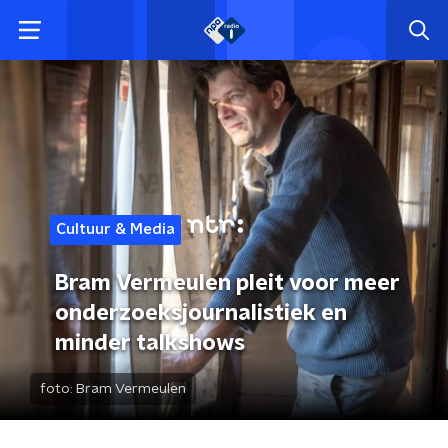
Cultuur & Media
Bram Vermeulen pleit voor meer
onderzoeksjournalistiek en
minder talkshows
foto:
Bram Vermeulen