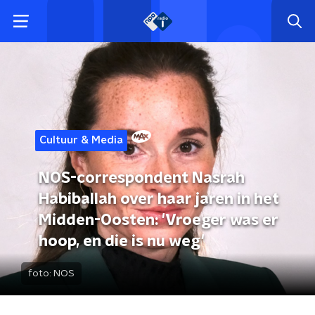
Cultuur & Media
NOS-correspondent Nasrah
Habiballah over haar jaren in het
Midden-Oosten: 'Vroeger was er
hoop, en die is nu weg'
foto:
NOS