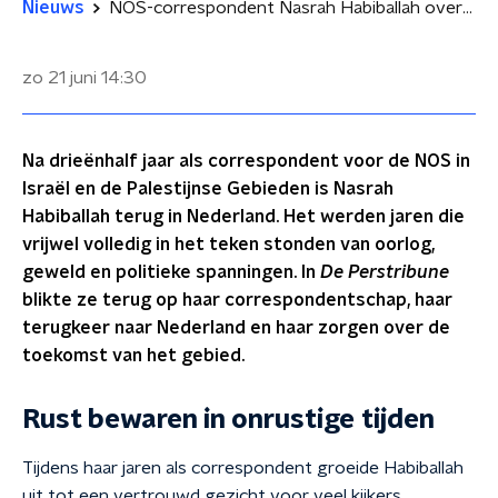
Nieuws
NOS-correspondent Nasrah Habiballah over haar jaren in het Midden-Oosten: 'Vroeger was er hoop, en die is nu weg'
zo 21 juni
14:30
Na drieënhalf jaar als correspondent voor de NOS in
Israël en de Palestijnse Gebieden is Nasrah
Habiballah terug in Nederland. Het werden jaren die
vrijwel volledig in het teken stonden van oorlog,
geweld en politieke spanningen. In
De Perstribune
blikte ze terug op haar correspondentschap, haar
terugkeer naar Nederland en haar zorgen over de
toekomst van het gebied.
Rust bewaren in onrustige tijden
Tijdens haar jaren als correspondent groeide Habiballah
uit tot een vertrouwd gezicht voor veel kijkers.