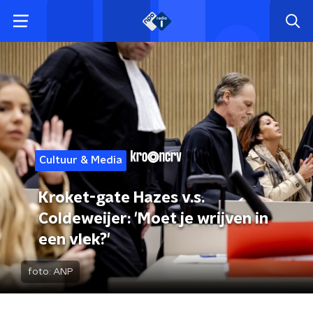
Cultuur & Media
Kroket-gate Hazes v.s.
Coldeweijer: 'Moet je wrijven in
een vlek?'
foto:
ANP