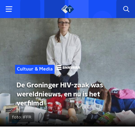
Cultuur & Media
De Groninger HIV-zaak was
wereldnieuws, en nu is het
verfilmd
foto:
IFFR