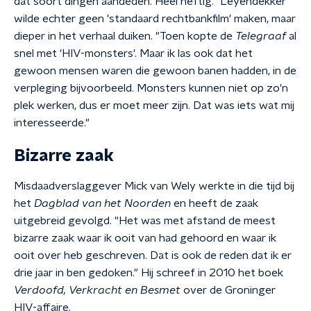
dat soort dingen aandeden. Heel heftig." Leyendekker
wilde echter geen 'standaard rechtbankfilm' maken, maar
dieper in het verhaal duiken. "Toen kopte de
Telegraaf
al
snel met 'HIV-monsters'. Maar ik las ook dat het
gewoon mensen waren die gewoon banen hadden, in de
verpleging bijvoorbeeld. Monsters kunnen niet op zo'n
plek werken, dus er moet meer zijn. Dat was iets wat mij
interesseerde."
Bizarre zaak
Misdaadverslaggever Mick van Wely werkte in die tijd bij
het
Dagblad van het Noorden
en heeft de zaak
uitgebreid gevolgd. "Het was met afstand de meest
bizarre zaak waar ik ooit van had gehoord en waar ik
ooit over heb geschreven. Dat is ook de reden dat ik er
drie jaar in ben gedoken." Hij schreef in 2010 het boek
Verdoofd, Verkracht en Besmet
over de Groninger
HIV-affaire.