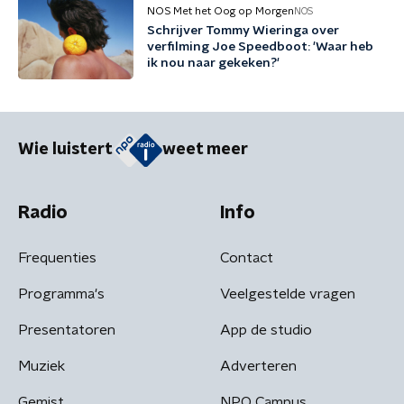
NOS Met het Oog op Morgen
NOS
Schrijver Tommy Wieringa over
verfilming Joe Speedboot: 'Waar heb
ik nou naar gekeken?'
Wie luistert
weet meer
Radio
Info
Frequenties
Contact
Programma's
Veelgestelde vragen
Presentatoren
App de studio
Muziek
Adverteren
Gemist
NPO Campus