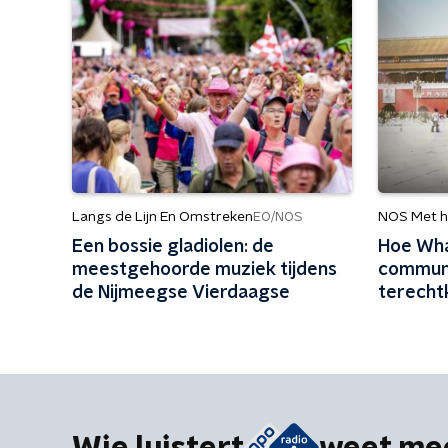
Langs de Lijn En Omstreken
NOS Met h
EO/NOS
Een bossie gladiolen: de
Hoe Wha
meestgehoorde muziek tijdens
communi
de Nijmeegse Vierdaagse
terech