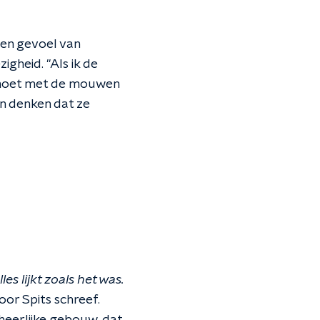
een gevoel van
igheid. "Als ik de
 je moet met de mouwen
an denken dat ze
lles lijkt zoals het was.
oor Spits schreef.