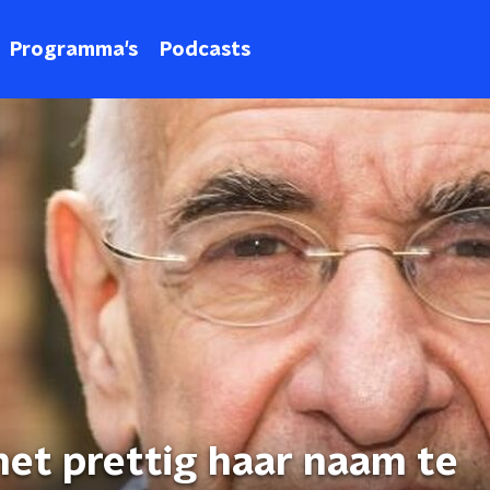
Programma's
Podcasts
d het prettig haar naam te