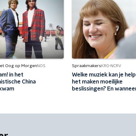
et Oog op Morgen
Spraakmakers
NOS
KRO-NCRV
m! in het
Welke muziek kan je help
stische China
het maken moeilijke
tkwam
beslissingen? En wanneer
opkikker kunt gebruiken