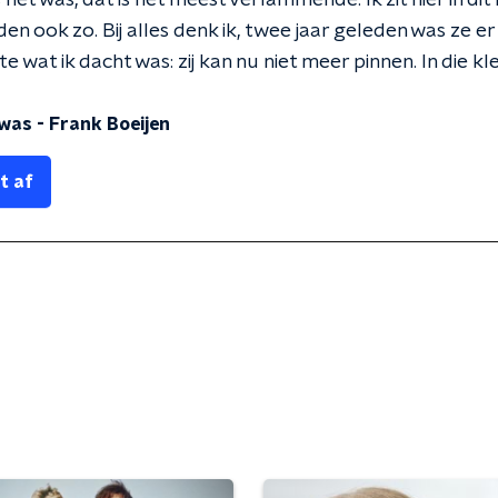
ls het was, dat is het meest verlammende. Ik zit hier in di
en ook zo. Bij alles denk ik, twee jaar geleden was ze er
 wat ik dacht was: zij kan nu niet meer pinnen. In die kle
t was - Frank Boeijen
t af