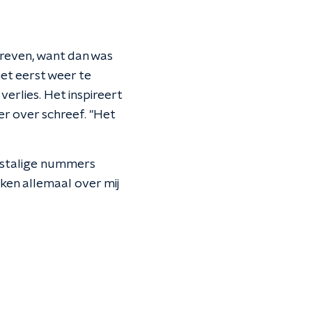
chreven, want dan was
het eerst weer te
 verlies. Het inspireert
eer over schreef. "Het
ndstalige nummers
eken allemaal over mij