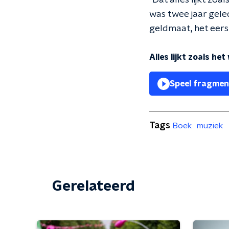
"Dat alles lijkt zoa
was twee jaar geled
geldmaat, het eerste
Alles lijkt zoals he
Speel fragmen
Tags
Boek
muziek
Gerelateerd