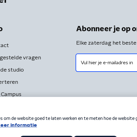
er
o
Abonneer je op o
Elke zaterdag het beste
act
gestelde vragen
de studio
erteren
 Campus