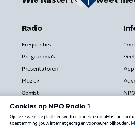
Wie luistert
weet me
Radio
Inf
Frequenties
Cont
Programma's
Veel
Presentatoren
App 
Muziek
Adv
Gemist
NPO
Algemene voorwaarden
Privacybeleid