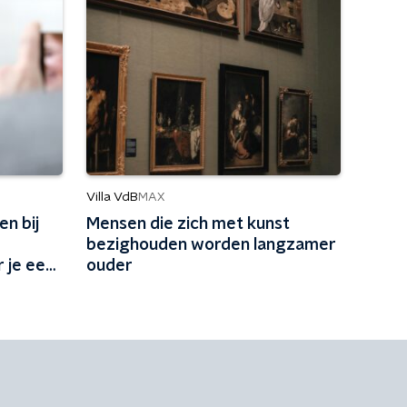
Villa VdB
MAX
en bij
Mensen die zich met kunst
bezighouden worden langzamer
 je een
ouder
?