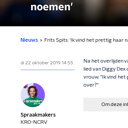
noemen'
Nieuws
Frits Spits: 'Ik vind het prettig haa
Na het overlijden v
di 22 oktober 2019
14:55
lied van Diggy Dex 
vrouw. "Ik vind het
over?"
Om deze in
Spraakmakers
KRO-NCRV