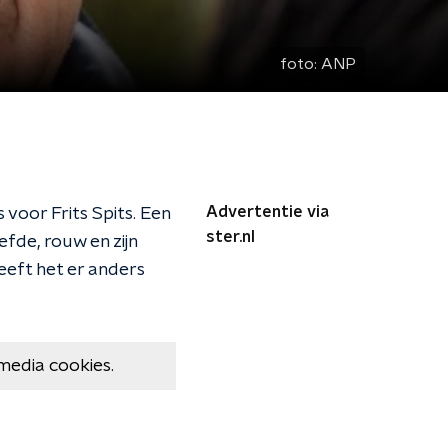
foto:
ANP
Advertentie via
 voor Frits Spits. Een
ster.nl
efde, rouw en zijn
eeft het er anders
media cookies.