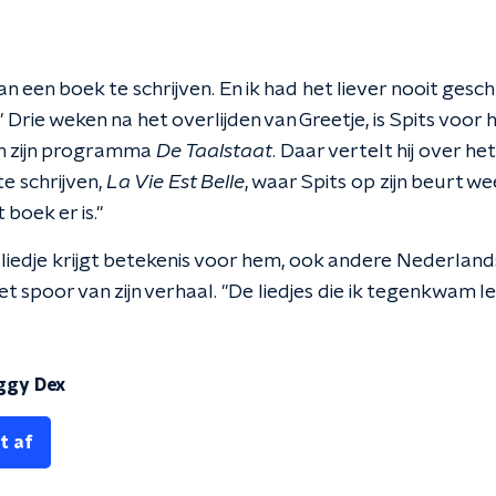
lan een boek te schrijven. En ik had het liever nooit ges
 Drie weken na het overlijden van Greetje, is Spits voor 
in zijn programma
De Taalstaat
. Daar vertelt hij over het
te schrijven,
La Vie Est Belle
, waar Spits op zijn beurt w
t boek er is."
e liedje krijgt betekenis voor hem, ook andere Nederla
 spoor van zijn verhaal. "De liedjes die ik tegenkwam l
iggy Dex
t af