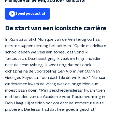
Monique van de Ven, actrice
-
Kunststof
Speel podcast af
De start van een iconische carrière
In
Kunststof
blikt Monique van de Ven terug op haar
eerste stappen richting het acteren. "Op de middelbare
school deden we veel aan toneel, dat vond ik
fantastisch. Daarnaast ging ik vaak met mijn moeder
naar de schouwburg. Ik weet nog dat het doek
dichtging na de voorstelling
Een Vlo in het Oor
van
Georges Feydeau. Toen dacht ik: dit wil ik ook." Na haar
eindexamen kwam de vraag wat de jonge Monique
moest gaan doen. "Mijn geschiedenisleraar kwam toen
met het idee van de Academie voor Podiumvorming in
Den Haag. Hij stelde voor om daar de zomercursus te
proberen. Die leraar had dat heel goed ingeschat."