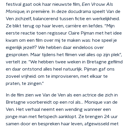
festival gaat ook haar nieuwste film,
Een Vrouw Als
Monique,
in première. In deze docudrama speelt Van de
Ven zichzelf, balancerend tussen fictie en werkelijkheid.
Ze blikt terug op haar leven, carrière en liefdes. "Mijn
eerste reactie toen regisseur Claire Pijman met het idee
kwam om een film over mij te maken was: hoe speel je
eigenlijk jezelf? We hebben daar eindeloos over
gesproken. Maar tijdens het filmen viel alles op zijn plek",
vertelt ze. "We hebben twee weken in Bretagne gefilmd
en daar ontstond alles heel natuurlijk. Pijman gaf ons
zoveel vrijheid: om te improviseren, met elkaar te
praten, te zingen."
In de film zien we Van de Ven als een actrice die zich in
Bretagne voorbereidt op een rol als… Monique van de
Ven. Het verhaal neemt een wending wanneer een
jonge man met fietspech aanklopt. Ze brengen 24 uur
samen door en bespreken haar leven, afgewisseld met