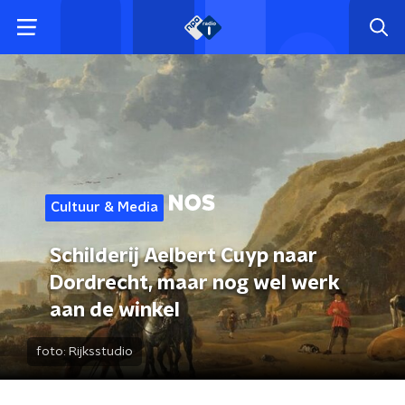
Cultuur & Media
Schilderij Aelbert Cuyp naar
Dordrecht, maar nog wel werk
aan de winkel
foto:
Rijksstudio