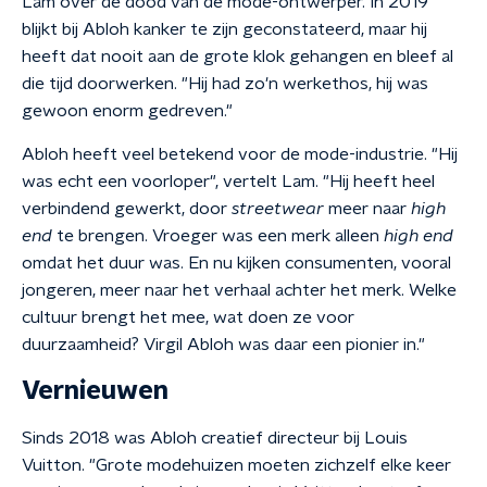
Lam over de dood van de mode-ontwerper. In 2019
blijkt bij Abloh kanker te zijn geconstateerd, maar hij
heeft dat nooit aan de grote klok gehangen en bleef al
die tijd doorwerken. "Hij had zo'n werkethos, hij was
gewoon enorm gedreven."
Abloh heeft veel betekend voor de mode-industrie. "Hij
was echt een voorloper", vertelt Lam. "Hij heeft heel
verbindend gewerkt, door
streetwear
meer naar
high
end
te brengen. Vroeger was een merk alleen
high end
omdat het duur was. En nu kijken consumenten, vooral
jongeren, meer naar het verhaal achter het merk. Welke
cultuur brengt het mee, wat doen ze voor
duurzaamheid? Virgil Abloh was daar een pionier in."
Vernieuwen
Sinds 2018 was Abloh creatief directeur bij Louis
Vuitton. "Grote modehuizen moeten zichzelf elke keer