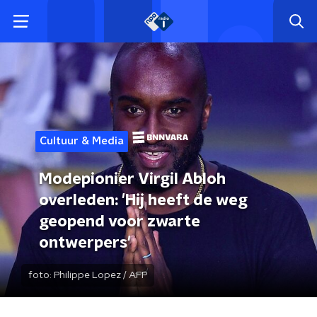
Cultuur & Media
Modepionier Virgil Abloh
overleden: 'Hij heeft de weg
geopend voor zwarte
ontwerpers'
foto:
Philippe Lopez / AFP