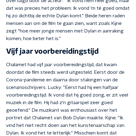
overtuigd door de acteur: " Ik vond hem héél goed, maar
dat was precies het probleem. Ik vond 'm té goed omdat
hij zo dichtbij de echte Dylan komt." Beide heren raden
mensen aan om de film te gaan zien, want zoals Kijne
zegt "hoe meer jonge mensen met Dylan in aanraking
komen, hoe beter het is."
Vijf jaar voorbereidingstijd
Chalamet had vijf jaar voorbereidingstijd, dat kwam
doordat de film steeds werd uitgesteld. Eerst door de
Corona-pandemie en daarna door stakingen van de
scenarioschrijvers. Lucky: "Eerst had hij een halfjaar
voorbereidingstijd. Ik vond dat hij goed zong, er zit veel
muziek in de film. Hij had z'n gitaarspel zeer goed
geoefend." De muzikant was enthousiast over het
portret dat Chalamet van Bob Dylan maakte. Kijne: "Ik
vind het niet recht doen aan het kunstenaarschap van
Dylan. Ik vond het te letterlijk." Misschien komt dat