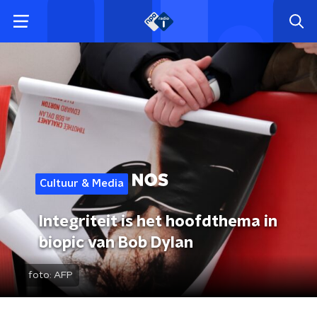
Cultuur & Media
Integriteit is het hoofdthema in
biopic van Bob Dylan
foto:
AFP