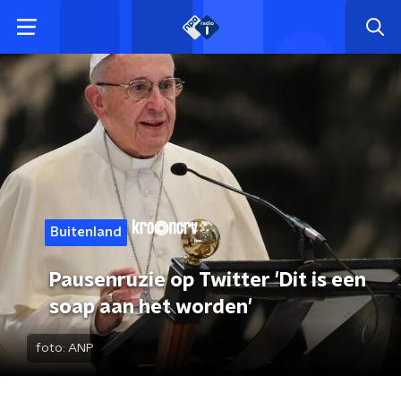
Buitenland
Pausenruzie op Twitter 'Dit is een
soap aan het worden'
foto:
ANP