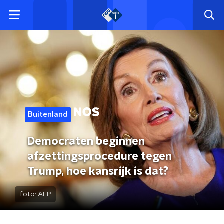
Buitenland
Democraten beginnen
afzettingsprocedure tegen
Trump, hoe kansrijk is dat?
foto:
AFP