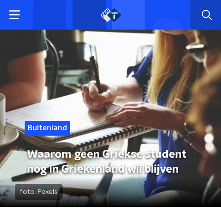
Buitenland
Waarom geen Griekse student
nog in Griekenland wil blijven
foto:
Pexels