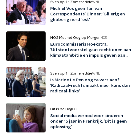
Sven op 1 - Zomereditie
WNL
Michiel Vos geen fan van
Correspondents' Dinner: 'Glijerig en
glibberig nerdfest'
NOS Met het Oog op Morgen
NOS
Eurocommissaris Hoekstra:
'Uitstootvoorstel gaat recht doen aan
klimaatambitie en impuls geven aan
bedrijfsleven'
Sven op 1 - Zomereditie
WNL
Is Marine Le Pen nog te verslaan?
'Radicaal-rechts maakt meer kans dan
radicaal-links'
Dit is de Dag
EO
Social media verbod voor kinderen
onder 15 jaar in Frankrijk: 'Dit is geen
oplossing'