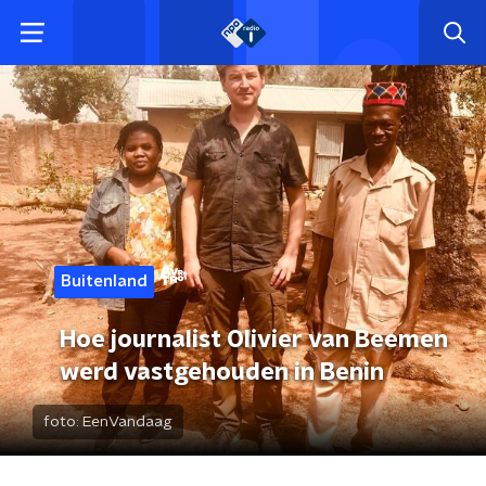
Buitenland
Hoe journalist Olivier van Beemen
werd vastgehouden in Benin
foto:
EenVandaag