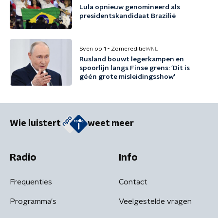
Lula opnieuw genomineerd als
presidentskandidaat Brazilië
Sven op 1 - Zomereditie
WNL
Rusland bouwt legerkampen en
spoorlijn langs Finse grens: 'Dit is
géén grote misleidingsshow'
Wie luistert
weet meer
Radio
Info
Frequenties
Contact
Programma's
Veelgestelde vragen