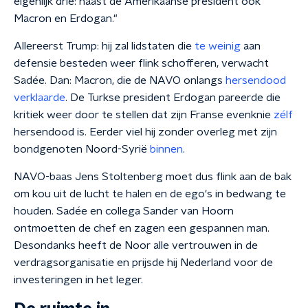
eigenlijk drie: naast de Amerikaanse president ook
Macron en Erdogan."
Allereerst Trump: hij zal lidstaten die
te weinig
aan
defensie besteden weer flink schofferen, verwacht
Sadée. Dan: Macron, die de NAVO onlangs
hersendood
verklaarde
. De Turkse president Erdogan pareerde die
kritiek weer door te stellen dat zijn Franse evenknie
zélf
hersendood is. Eerder viel hij zonder overleg met zijn
bondgenoten Noord-Syrië
binnen
.
NAVO-baas Jens Stoltenberg moet dus flink aan de bak
om kou uit de lucht te halen en de ego's in bedwang te
houden. Sadée en collega Sander van Hoorn
ontmoetten de chef en zagen een gespannen man.
Desondanks heeft de Noor alle vertrouwen in de
verdragsorganisatie en prijsde hij Nederland voor de
investeringen in het leger.