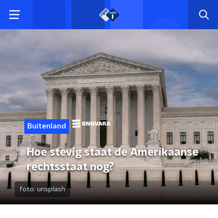
Buitenland
Hoe stevig staat de Amerikaanse
rechtsstaat nog?
foto:
unsplash