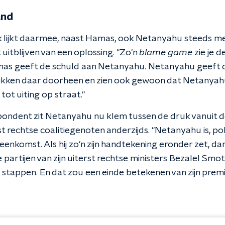
and
lk lijkt daarmee, naast Hamas, ook Netanyahu steeds m
uitblijven van een oplossing. "Zo'n
blame
game
zie je d
amas geeft de schuld aan Netanyahu. Netanyahu geeft 
prikken daar doorheen en zien ook gewoon dat Netanyah
tot uiting op straat."
ondent zit Netanyahu nu klem tussen de druk vanuit de
rst rechtse coalitiegenoten anderzijds. "Netanyahu is, poli
eenkomst. Als hij zo'n zijn handtekening eronder zet, da
partijen van zijn uiterst rechtse ministers Bezalel Smo
g stappen. En dat zou een einde betekenen van zijn prem