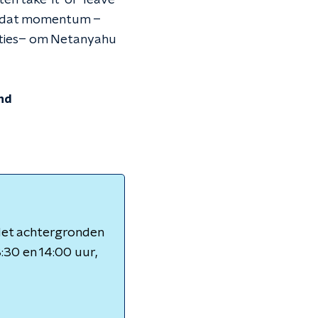
en take-it-or-leave-
en dat momentum –
raties– om Netanyahu
nd
 Met achtergronden
3:30 en 14:00 uur,