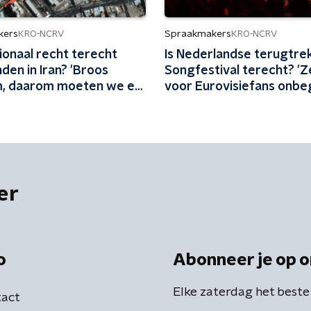
kers
Spraakmakers
KRO-NCRV
KRO-NCRV
ionaal recht terecht
Is Nederlandse terugtrek
en in Iran? 'Broos
Songfestival terecht? 'Z
, daarom moeten we er
voor Eurovisiefans onbegr
 zijn'
dat Israël meedoet'
er
o
Abonneer je op o
Elke zaterdag het beste
act