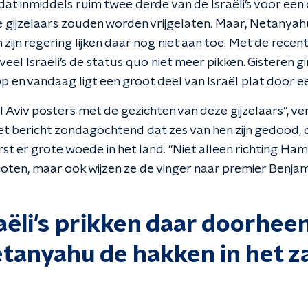
t dat inmiddels ruim twee derde van de Israëli’s voor e
e gijzelaars zouden worden vrijgelaten. Maar, Netanyahu
 zijn regering lijken daar nog niet aan toe. Met de rece
at veel Israëli’s de status quo niet meer pikken. Gisteren
 en vandaag ligt een groot deel van Israël plat door een
Tel Aviv posters met de gezichten van deze gijzelaars", 
het bericht zondagochtend dat zes van hen zijn gedood,
t er grote woede in het land. "Niet alleen richting Ham
en, maar ook wijzen ze de vinger naar premier Benja
aëli's prikken daar doorheen
tanyahu de hakken in het z