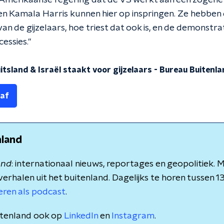
Amerikaanse regering dat de VS werkt aan een zogehet
n en Kamala Harris kunnen hier op inspringen. Ze hebb
n de gijzelaars, hoe triest dat ook is, en de demonst
essies."
itsland & Israël staakt voor gijzelaars
-
Bureau Buitenla
 af
nland
and
: internationaal nieuws, reportages en geopolitiek.
verhalen uit het buitenland. Dagelijks te horen tussen 1
teren als podcast
.
itenland ook op
LinkedIn
en
Instagram
.