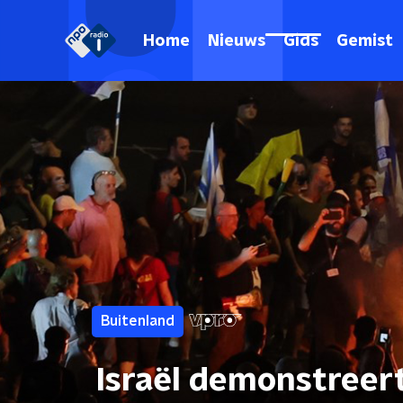
Home
Nieuws
Gids
Gemist
Buitenland
Israël demonstreer