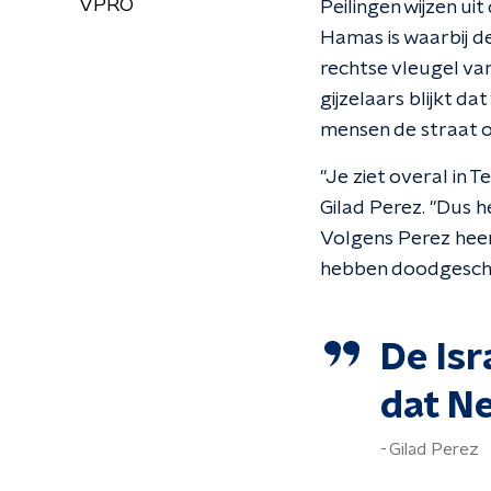
VPRO
Peilingen wijzen ui
Hamas is waarbij d
rechtse vleugel van
gijzelaars blijkt d
mensen de straat op
"Je ziet overal in 
Gilad Perez. "Dus 
Volgens Perez heers
hebben doodgeschot
De Isr
dat Ne
Gilad Perez