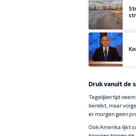
St
st
Ko
Druk vanuit de 
Tegelijkertijd nee
bereikt, maar volg
er morgen geen pro
Ook Amerika lijkt 