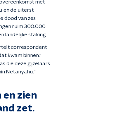
en overeenkomst met
 en de uiterst
nte dood van zes
 gingen ruim 300.000
 landelijke staking.
vertelt correspondent
 dat kwam binnen."
as die deze gijzelaars
min Netanyahu."
 en zien
and zet.