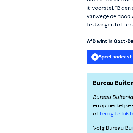
bronnen binnen de 
it-voorstel. "Bide
vanwege de dood va
te dwingen tot conc
AfD wint in Oost-Du
Speel podcast
Bureau Buite
Bureau Buitenl
en opmerkelijke 
of
terug te luis
Volg Bureau Bu