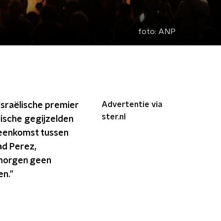
foto:
ANP
Advertentie via
 Israëlische premier
ster.nl
ische gegijzelden
ereenkomst tussen
ad Perez,
r morgen geen
en."