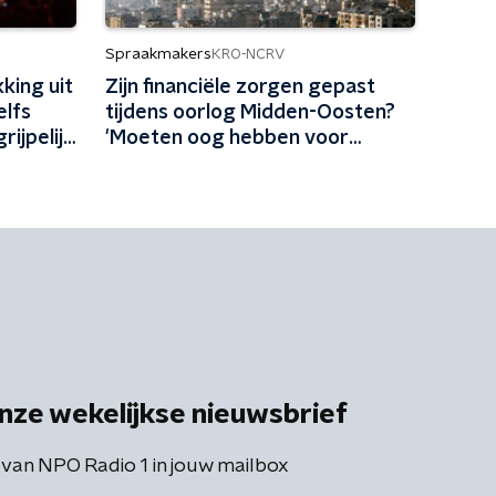
Spraakmakers
KRO-NCRV
king uit
Zijn financiële zorgen gepast
elfs
tijdens oorlog Midden-Oosten?
ijpelijk
'Moeten oog hebben voor
mensen die moeilijk rondkomen'
nze wekelijkse nieuwsbrief
 van NPO Radio 1 in jouw mailbox