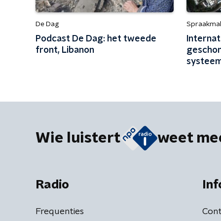
De Dag
Spraakma
Podcast De Dag: het tweede
Internat
front, Libanon
geschond
systeem
zuinig op
Wie luistert
weet me
Radio
Inf
Frequenties
Cont