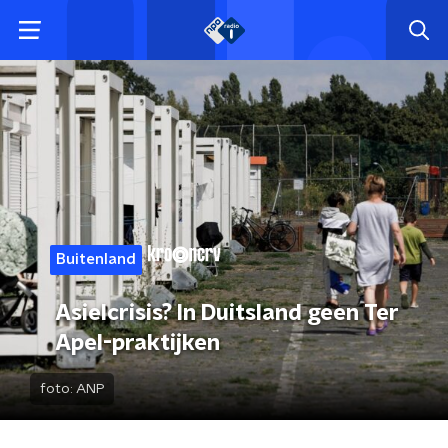
Buitenland
Asielcrisis? In Duitsland geen Ter
Apel-praktijken
foto:
ANP