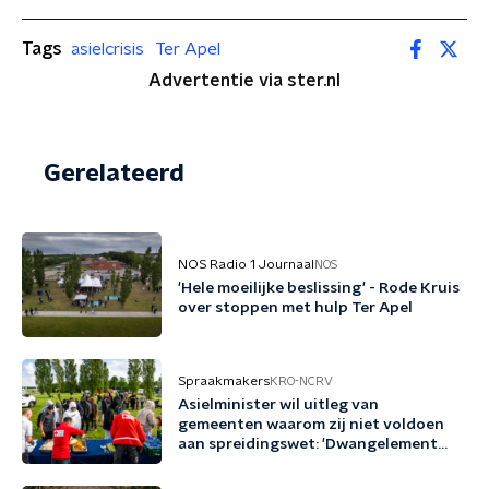
Tags
asielcrisis
Ter Apel
Advertentie via ster.nl
Gerelateerd
NOS Radio 1 Journaal
NOS
'Hele moeilijke beslissing' - Rode Kruis
over stoppen met hulp Ter Apel
Spraakmakers
KRO-NCRV
Asielminister wil uitleg van
gemeenten waarom zij niet voldoen
aan spreidingswet: 'Dwangelement
roept weerstand op'