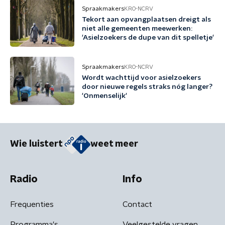
Spraakmakers
KRO-NCRV
Tekort aan opvangplaatsen dreigt als
niet alle gemeenten meewerken:
'Asielzoekers de dupe van dit spelletje'
Spraakmakers
KRO-NCRV
Wordt wachttijd voor asielzoekers
door nieuwe regels straks nóg langer?
'Onmenselijk'
Wie luistert
weet meer
Radio
Info
Frequenties
Contact
Programma's
Veelgestelde vragen