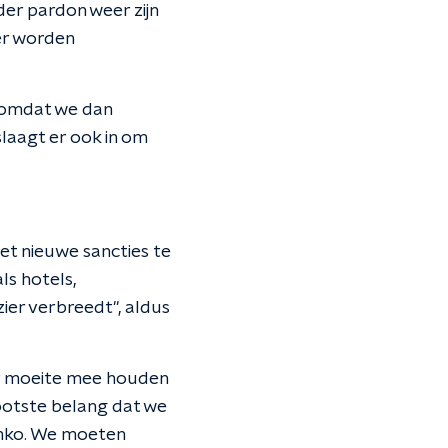
der pardon weer zijn
er worden
, omdat we dan
slaagt er ook in om
t nieuwe sancties te
ls hotels,
ier verbreedt", aldus
 er moeite mee houden
rootste belang dat we
jenko. We moeten