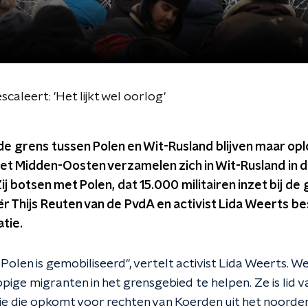
scaleert: 'Het lijkt wel oorlog'
de grens tussen Polen en Wit-Rusland blijven maar op
het Midden-Oosten verzamelen zich in Wit-Rusland in 
j botsen met Polen, dat 15.000 militairen inzet bij de 
 Thijs Reuten van de PvdA en activist Lida Weerts b
atie.
l Polen is gemobiliseerd", vertelt activist Lida Weerts. W
ige migranten in het grensgebied te helpen. Ze is lid v
e die opkomt voor rechten van Koerden uit het noorden