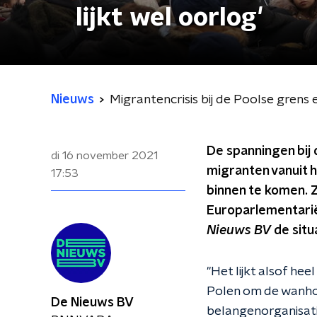
lijkt wel oorlog'
Nieuws
Migrantencrisis bij de Poolse grens e
De spanningen bij 
di 16 november 2021
migranten vanuit 
17:53
binnen te komen. Zi
Europarlementariër
Nieuws BV
de situ
"Het lijkt alsof hee
Polen om de wanhop
De Nieuws BV
belangenorganisati