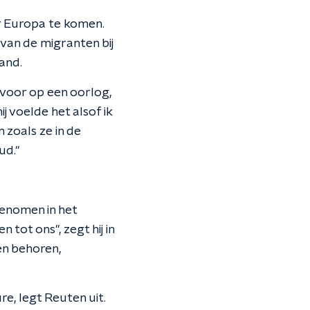
r Europa te komen.
van de migranten bij
and.
 voor op een oorlog,
ij voelde het alsof ik
zoals ze in de
ud."
enomen in het
tot ons", zegt hij in
ten behoren,
e, legt Reuten uit.