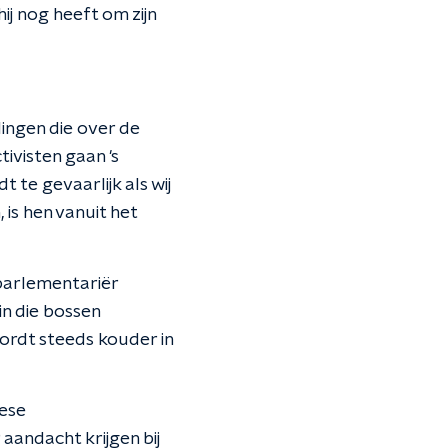
ij nog heeft om zijn
ingen die over de
ivisten gaan 's
 te gevaarlijk als wij
is hen vanuit het
oparlementariër
in die bossen
ordt steeds kouder in
pese
andacht krijgen bij