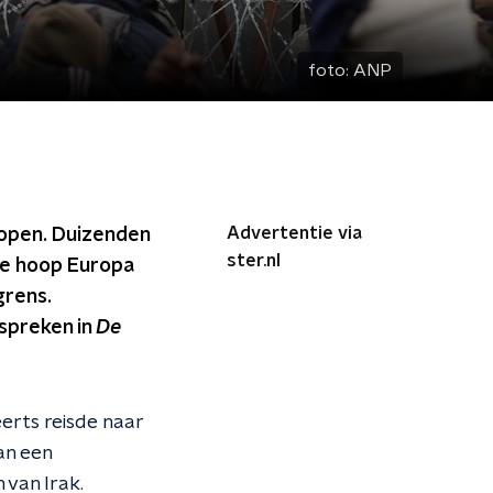
foto:
ANP
Advertentie via
lopen. Duizenden
ster.nl
de hoop Europa
grens.
espreken in
De
eerts reisde naar
an een
 van Irak.