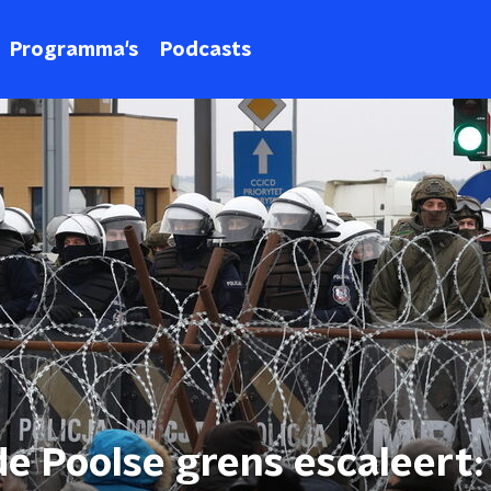
Programma's
Podcasts
de Poolse grens escaleert: