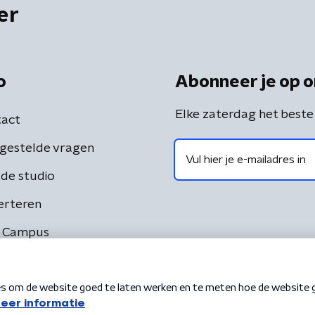
er
o
Abonneer je op o
Elke zaterdag het beste
act
gestelde vragen
de studio
erteren
 Campus