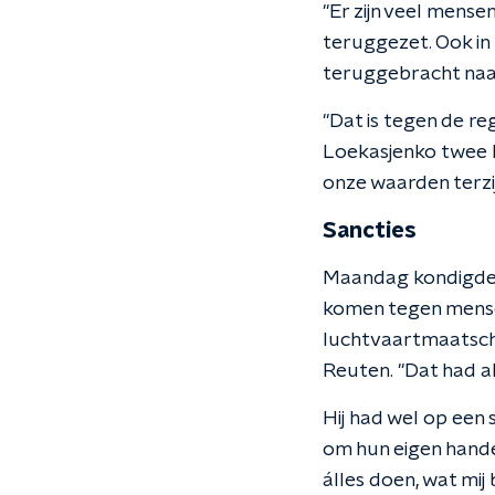
"Er zijn veel mens
teruggezet. Ook in
teruggebracht naar
"Dat is tegen de r
Loekasjenko twee ke
onze waarden terzij
Sancties
Maandag kondigden
komen tegen mensen
luchtvaartmaatschap
Reuten. "Dat had a
Hij had wel op een
om hun eigen hande
álles doen, wat mij