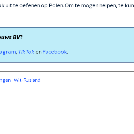
uk uit te oefenen op Polen. Om te mogen helpen, te kun
euws BV
?
tagram
,
TikTok
en
Facebook
.
ingen
Wit-Rusland