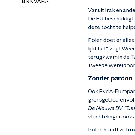
BNNVARA
Vanuit Irak en and
De EU beschuldigt 
deze tocht te help
Polen doet er alle
lijkt het", zegt Wee
terugkwam in de Tw
Tweede Wereldoorlo
Zonder pardon
Ook PvdA-Europarl
grensgebied en volg
De Nieuws BV
. "Da
vluchtelingen ook a
Polen houdt zich n