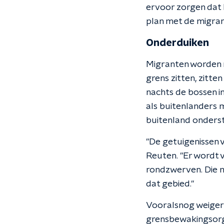
ervoor zorgen dat h
plan met de migrant
Onderduiken
Migranten worden n
grens zitten, zitte
nachts de bossen in
als buitenlanders 
buitenland onders
"De getuigenissen 
Reuten. "Er wordt v
rondzwerven. Die m
dat gebied."
Vooralsnog weigert
grensbewakingsorga