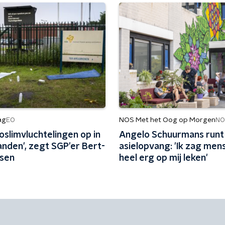
ag
NOS Met het Oog op Morgen
EO
NO
­lim­vluch­te­lin­gen op in
Angelo Schuurmans runt
lan­den', zegt SGP'er Bert-
asielopvang: 'Ik zag men
ssen
heel erg op mij leken'