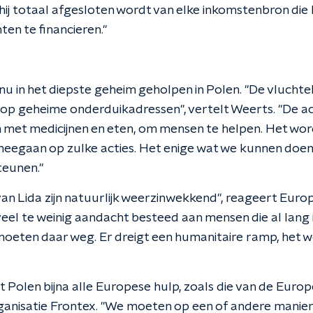
ij totaal afgesloten wordt van elke inkomstenbron die h
en te financieren."
u in het diepste geheim geholpen in Polen. "De vluchtel
n op geheime onderduikadressen", vertelt Weerts. "De act
 met medicijnen en eten, om mensen te helpen. Het wordt
meegaan op zulke acties. Het enige wat we kunnen doen, 
teunen."
van Lida zijn natuurlijk weerzinwekkend", reageert Eur
eel te weinig aandacht besteed aan mensen die al lang 
oeten daar weg. Er dreigt een humanitaire ramp, het w
 Polen bijna alle Europese hulp, zoals die van de Euro
nisatie Frontex. "We moeten op een of andere manier a