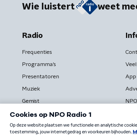
Wie luistert
weet me
Radio
Inf
Frequenties
Cont
Programma's
Veel
Presentatoren
App 
Muziek
Adv
Gemist
NPO
Algemene voorwaarden
Privacybeleid