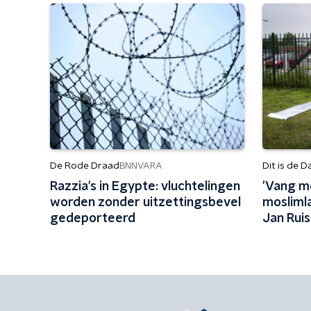
De Rode Draad
Dit is de D
BNNVARA
Razzia's in Egypte: vluchtelingen
'Vang mos
worden zonder uitzettingsbevel
mos­lim­
gedeporteerd
Jan Rui