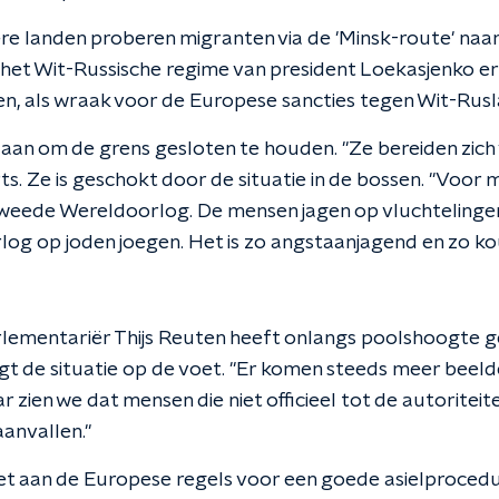
ere landen proberen migranten via de 'Minsk-route' naa
het Wit-Russische regime van president Loekasjenko er
en, als wraak voor de Europese sancties tegen Wit-Rusl
s aan om de grens gesloten te houden. "Ze bereiden zich
rts. Ze is geschokt door de situatie in de bossen. "Voor m
eede Wereldoorlog. De mensen jagen op vluchtelingen 
g op joden joegen. Het is zo angstaanjagend en zo ko
ementariër Thijs Reuten heeft onlangs poolshoogte g
t de situatie op de voet. "Er komen steeds meer beelden 
ar zien we dat mensen die niet officieel tot de autoritei
anvallen."
iet aan de Europese regels voor een goede asielprocedur