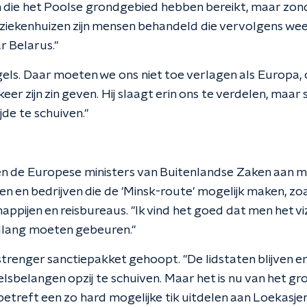
en die het Poolse grondgebied hebben bereikt, maar zon
 ziekenhuizen zijn mensen behandeld die vervolgens we
 Belarus."
egels. Daar moeten we ons niet toe verlagen als Europa
er zijn zin geven. Hij slaagt erin ons te verdelen, maar 
de te schuiven."
 de Europese ministers van Buitenlandse Zaken aan me
 en bedrijven die de 'Minsk-route' mogelijk maken, zoa
pijen en reisbureaus. "Ik vind het goed dat men het viz
llang moeten gebeuren."
 strenger sanctiepakket gehoopt. "De lidstaten blijven
lsbelangen opzij te schuiven. Maar het is nu van het g
 betreft een zo hard mogelijke tik uitdelen aan Loekas