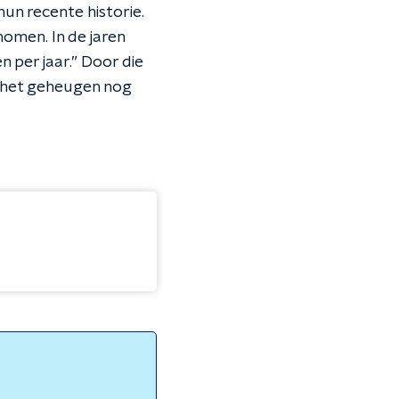
un recente historie.
omen. In de jaren
per jaar.” Door die
 in het geheugen nog