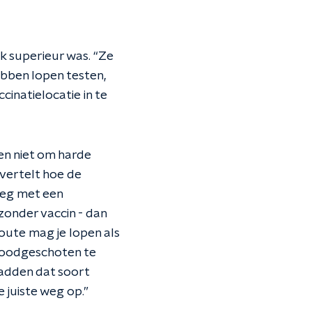
ek superieur was. “Ze
bben lopen testen,
inatielocatie in te
n niet om harde
 vertelt hoe de
weg met een
zonder vaccin - dan
route mag je lopen als
doodgeschoten te
hadden dat soort
 juiste weg op.”