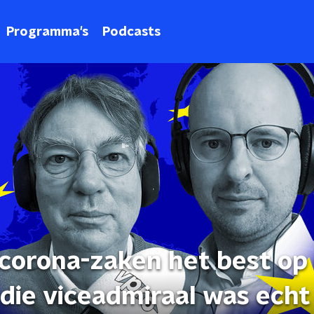
Programma's
Podcasts
 corona-zaken het best op
 die viceadmiraal was echt