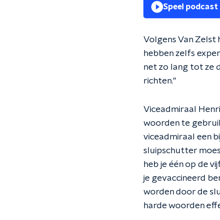
Speel podcast
Volgens Van Zelst h
hebben zelfs exper
net zo lang tot ze
richten.”
Viceadmiraal Henr
woorden te gebruik
viceadmiraal een 
sluipschutter moest
heb je één op de vi
je gevaccineerd be
worden door de slu
harde woorden effec