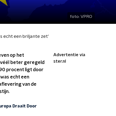
foto:
VPRO
 echt een briljante zet'
Advertentie via
even op het
ster.nl
 véél beter geregeld
90 procent ligt door
l was echt een
 aflevering van de
tijn.
uropa Draait Door