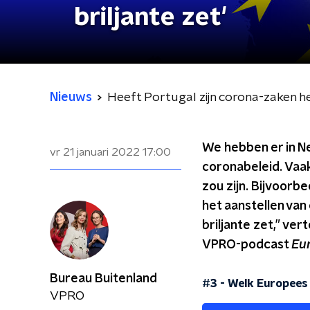
briljante zet'
Nieuws
Heeft Portugal zijn corona-zaken het
We hebben er in N
vr 21 januari 2022
17:00
coronabeleid. Vaa
zou zijn. Bijvoorb
het aanstellen van
briljante zet,” ver
VPRO-podcast
Eu
Bureau Buitenland
#3 - Welk Europees 
VPRO