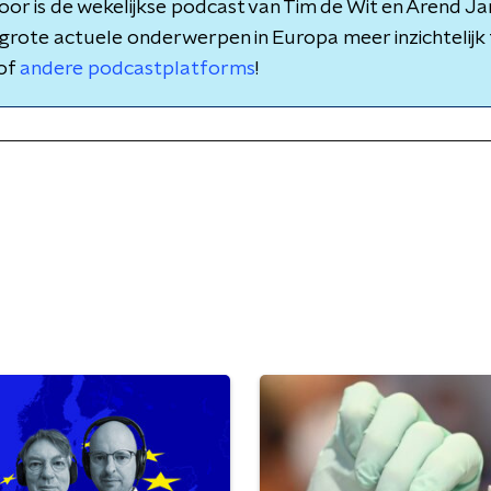
or is de wekelijkse podcast van Tim de Wit en Arend Jan
rote actuele onderwerpen in Europa meer inzichtelijk 
of
andere podcastplatforms
!