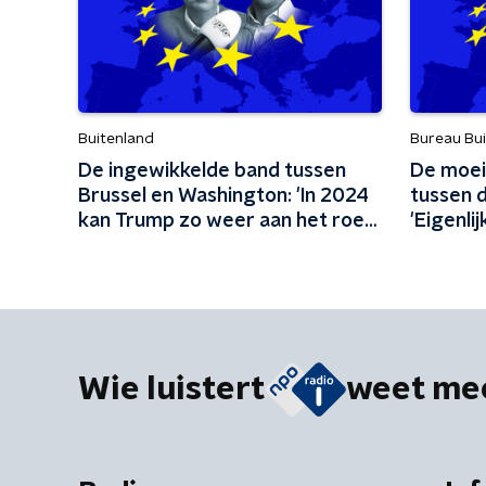
Buitenland
Bureau Bu
De ingewikkelde band tussen
De moei
Brussel en Washington: 'In 2024
tussen 
kan Trump zo weer aan het roer
'Eigenlij
staan'
Wie luistert
weet me