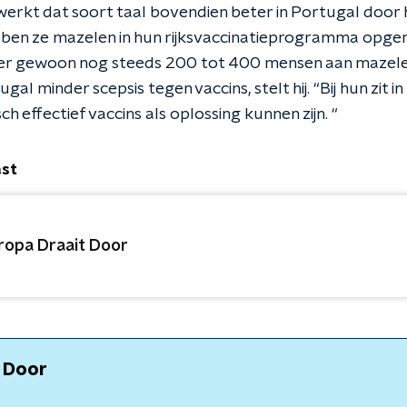
werkt dat soort taal bovendien beter in Portugal door h
bben ze mazelen in hun rijksvaccinatieprogramma opgen
er gewoon nog steeds 200 tot 400 mensen aan mazelen 
rtugal minder scepsis tegen vaccins, stelt hij. “Bij hun zit
h effectief vaccins als oplossing kunnen zijn. “
ast
ropa Draait Door
t Door