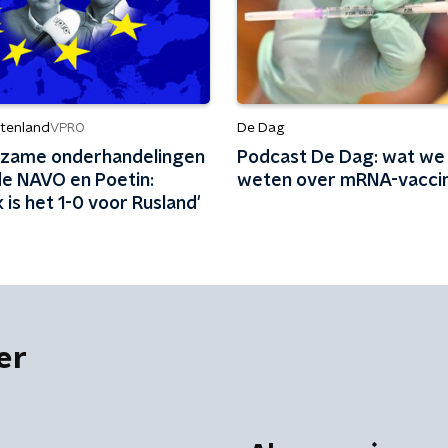
itenland
De Dag
VPRO
zame onderhandelingen
Podcast De Dag: wat we
de NAVO en Poetin:
weten over mRNA-vacci
k is het 1-0 voor Rusland'
er