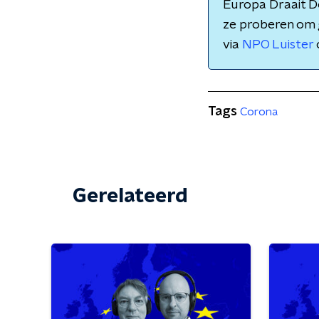
Europa Draait Do
ze proberen om g
via
NPO Luister
Tags
Corona
Gerelateerd