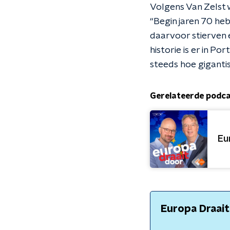
Volgens Van Zelst 
“Begin jaren 70 he
daarvoor stierven 
historie is er in Po
steeds hoe gigantisc
Gerelateerde podc
Eu
Europa Draai