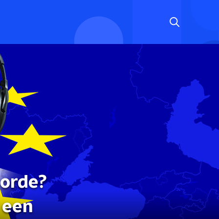
 orde?
 een