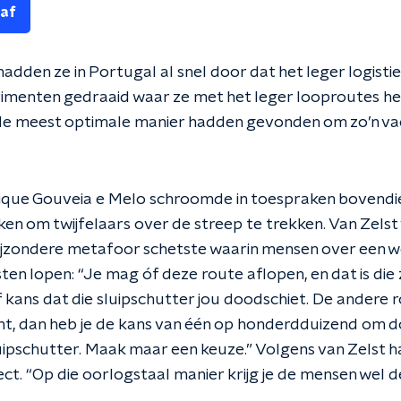
 af
adden ze in Portugal al snel door dat het leger logisti
imenten gedraaid waar ze met het leger looproutes he
 de meest optimale manier hadden gevonden om zo’n vacc
ique Gouveia e Melo schroomde in toespraken bovendie
en om twijfelaars over de streep te trekken. Van Zelst
bijzondere metafoor schetste waarin mensen over een 
en lopen: “Je mag óf deze route aflopen, en dat is die 
jf kans dat die sluipschutter jou doodschiet. De andere 
nt, dan heb je de kans van één op honderdduizend om 
ipschutter. Maak maar een keuze.” Volgens van Zelst 
t. “Op die oorlogstaal manier krijg je de mensen wel de