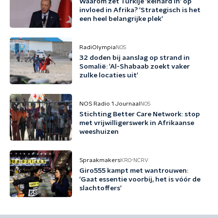
Waarom zet Turkije 'keihard in' op
invloed in Afrika? 'Strategisch is het
een heel belangrijke plek'
RadiOlympia
NOS
32 doden bij aanslag op strand in
Somalië: 'Al-Shabaab zoekt vaker
zulke locaties uit'
NOS Radio 1 Journaal
NOS
Stichting Better Care Network: stop
met vrijwilligerswerk in Afrikaanse
weeshuizen
Spraakmakers
KRO-NCRV
Giro555 kampt met wantrouwen:
'Gaat essentie voorbij, het is vóór de
slachtoffers'